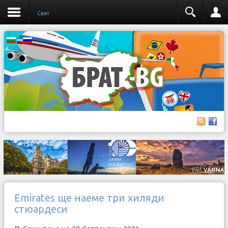
Свят
Emirates ще наеме три хиляди
стюардеси