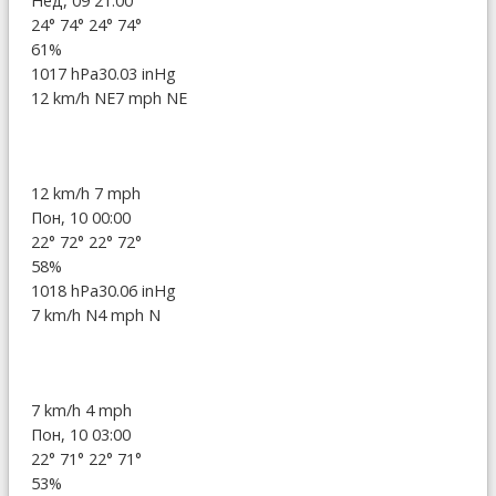
Нед, 09 21:00
24°
74°
24°
74°
61%
1017 hPa
30.03 inHg
12 km/h NE
7 mph NE
12 km/h
7 mph
Пон, 10 00:00
22°
72°
22°
72°
58%
1018 hPa
30.06 inHg
7 km/h N
4 mph N
7 km/h
4 mph
Пон, 10 03:00
22°
71°
22°
71°
53%