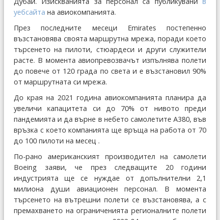
Дубай. Изискванията за персонал са публикувани
в
уебсайта
на авиокомпанията.
През последните месеци Emirates постепенно
възстановява своята маршрутна мрежа, поради което
търсенето на пилоти, стюардеси и други служители
расте. В момента авиопревозвачът изпълнява полети
до повече от 120 града по света и е възстановил 90%
от маршрутната си мрежа.
До края на 2021 година авиокомпанията планира да
увеличи капацитета си до 70% от нивото преди
пандемията и да върне в небето самолетите А380, във
връзка с което компанията ще връща на работа от 70
до 100 пилоти на месец .
По-рано американският производител на самолети
Boeing заяви, че през следващите 20 години
индустрията ще се нуждае от допълнителни 2,1
милиона души авиационен персонал. В момента
търсенето на вътрешни полети се възстановява, а с
премахването на ограниченията регионалните полети