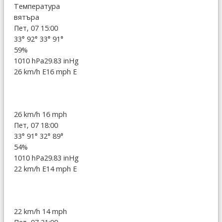
Температура
вятъра
Пет, 07 15:00
33°
92°
33°
91°
59%
1010 hPa
29.83 inHg
26 km/h E
16 mph E
26 km/h
16 mph
Пет, 07 18:00
33°
91°
32°
89°
54%
1010 hPa
29.83 inHg
22 km/h E
14 mph E
22 km/h
14 mph