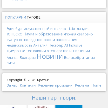
ПОПУЛЯРНИ
ТАГОВЕ
искусственный интеллект
Шотландия
Эдинбург
Наука и образование
ЮНЕСКО
Япония
световно
ранни записвания
културно наследство
недвижимость
Анталия
All Inclusive
Несебър
отельерство
инвестиции
Цифровые технологии
Новини
Болгария
Великобритания
Аланья
визи
Copyright © 2026. БратБг
За нас
Контакти
Рекламни промоции
Реклама
Home
Наши партньори: