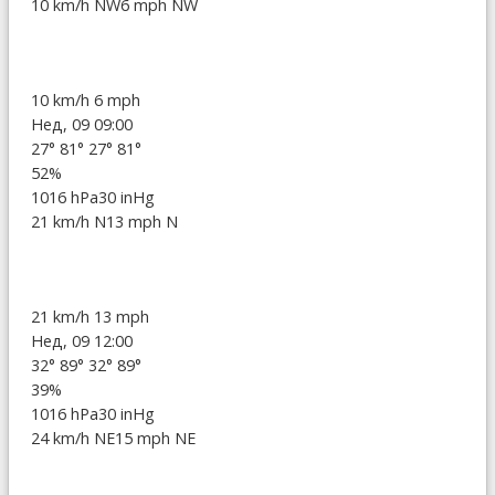
10 km/h NW
6 mph NW
10 km/h
6 mph
Нед, 09 09:00
27°
81°
27°
81°
52%
1016 hPa
30 inHg
21 km/h N
13 mph N
21 km/h
13 mph
Нед, 09 12:00
32°
89°
32°
89°
39%
1016 hPa
30 inHg
24 km/h NE
15 mph NE