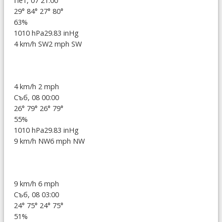
Пет, 07 21:00
29°
84°
27°
80°
63%
1010 hPa
29.83 inHg
4 km/h SW
2 mph SW
4 km/h
2 mph
Съб, 08 00:00
26°
79°
26°
79°
55%
1010 hPa
29.83 inHg
9 km/h NW
6 mph NW
9 km/h
6 mph
Съб, 08 03:00
24°
75°
24°
75°
51%