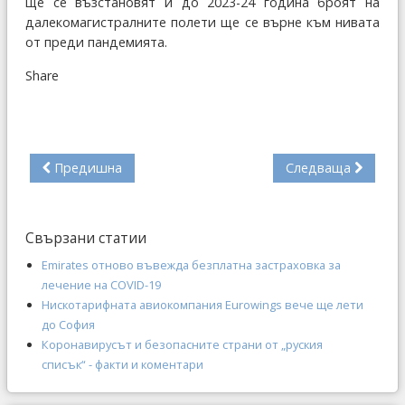
ще се възстановят и до 2023-24 година броят на
далекомагистралните полети ще се върне към нивата
от преди пандемията.
Share
Предишна
Следваща
Свързани статии
Emirates отново въвежда безплатна застраховка за
лечение на COVID-19
Нискотарифната авиокомпания Eurowings вече ще лети
до София
Коронавирусът и безопасните страни от „руския
списък“ - факти и коментари