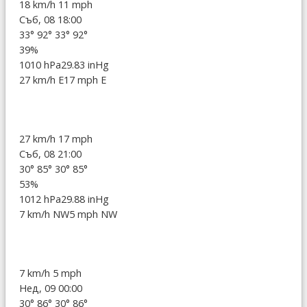
18 km/h
11 mph
Съб, 08 18:00
33°
92°
33°
92°
39%
1010 hPa
29.83 inHg
27 km/h E
17 mph E
27 km/h
17 mph
Съб, 08 21:00
30°
85°
30°
85°
53%
1012 hPa
29.88 inHg
7 km/h NW
5 mph NW
7 km/h
5 mph
Нед, 09 00:00
30°
86°
30°
86°