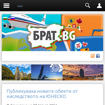
Свят
Публикуваха новите обекти от
наследството на ЮНЕСКО