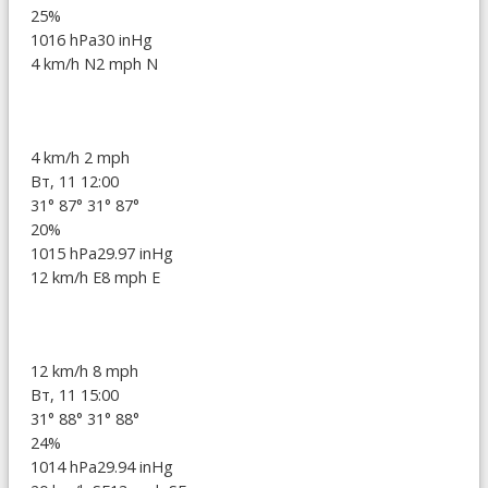
25%
1016 hPa
30 inHg
4 km/h N
2 mph N
4 km/h
2 mph
Вт, 11 12:00
31°
87°
31°
87°
20%
1015 hPa
29.97 inHg
12 km/h E
8 mph E
12 km/h
8 mph
Вт, 11 15:00
31°
88°
31°
88°
24%
1014 hPa
29.94 inHg