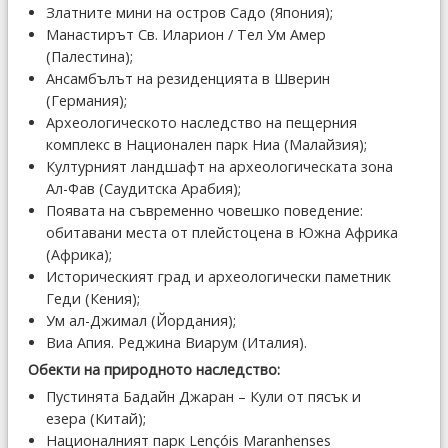
Златните мини на остров Садо (Япония);
Манастирът Св. Иларион / Тел Ум Амер
(Палестина);
Ансамбълът на резиденцията в Шверин
(Германия);
Археологическото наследство на пещерния
комплекс в Национален парк Ниа (Малайзия);
Културният ландшафт на археологическата зона
Ал-Фав (Саудитска Арабия);
Появата на съвременно човешко поведение:
обитавани места от плейстоцена в Южна Африка
(Африка);
Историческият град и археологически паметник
Геди (Кения);
Ум ал-Джимал (Йордания);
Виа Апия. Реджина Виарум (Италия).
Обекти на природното наследство:
Пустинята Бадайн Джаран – Кули от пясък и
езера (Китай);
Националният парк Lençóis Maranhenses