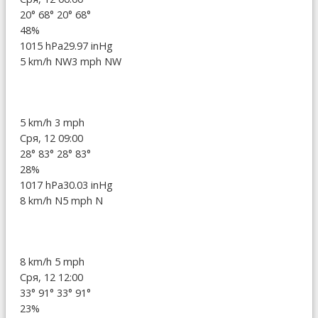
20°
68°
20°
68°
48%
1015 hPa
29.97 inHg
5 km/h NW
3 mph NW
5 km/h
3 mph
Сря, 12 09:00
28°
83°
28°
83°
28%
1017 hPa
30.03 inHg
8 km/h N
5 mph N
8 km/h
5 mph
Сря, 12 12:00
33°
91°
33°
91°
23%