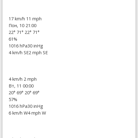
17 km/h
11 mph
Пон, 10 21:00
22°
71°
22°
71°
61%
1016 hPa
30 inHg
4 km/h SE
2 mph SE
4 km/h
2 mph
Вт, 11 00:00
20°
69°
20°
69°
57%
1016 hPa
30 inHg
6 km/h W
4 mph W