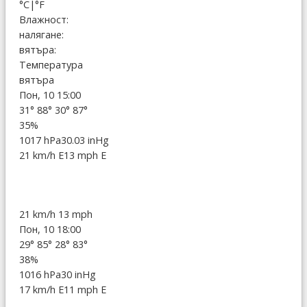
°C
|
°F
Влажност:
налягане:
вятъра:
Температура
вятъра
Пон, 10 15:00
31°
88°
30°
87°
35%
1017 hPa
30.03 inHg
21 km/h E
13 mph E
21 km/h
13 mph
Пон, 10 18:00
29°
85°
28°
83°
38%
1016 hPa
30 inHg
17 km/h E
11 mph E