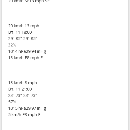
20 km/h SE
13 mph SE
20 km/h
13 mph
Вт, 11 18:00
29°
85°
29°
85°
32%
1014 hPa
29.94 inHg
13 km/h E
8 mph E
13 km/h
8 mph
Вт, 11 21:00
23°
73°
23°
73°
57%
1015 hPa
29.97 inHg
5 km/h E
3 mph E