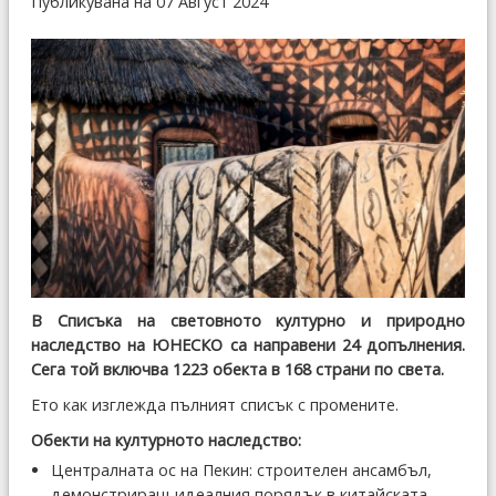
Публикувана на 07 Август 2024
В Списъка на световното културно и природно
наследство на ЮНЕСКО са направени 24 допълнения.
Сега той включва 1223 обекта в 168 страни по света.
Ето как изглежда пълният списък с промените.
Обекти на културното наследство:
Централната ос на Пекин: строителен ансамбъл,
демонстриращ идеалния порядък в китайската