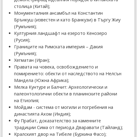
столица (Китай);
Монументалния ансамбъл на Константин
Брънкуш (известен и като Бранкузи) в Търгу Жиу
(Румъния);
Културния ландшафт на езерото Кенозеро
(Русия);
Границите на Римската империя – Дакия
(Румъния);
Хегматан (Иран);
Правата на човека, освобождението и
помирението: обекти от наследството на Нелсън
Мандела (Южна Африка);
Мелка Кунтуре и Балчит: Археологически и
палеонтологични обекти в планинските райони
на Етиопия;
Мойдам - система от могили и погребения на
династията Ахом (Индия);
Фу Прабат, доказателство за каменните
традиции Сима от периода Дваравати (Тайланд);
Кралският двор на Тибеле (Буркина Фасо);