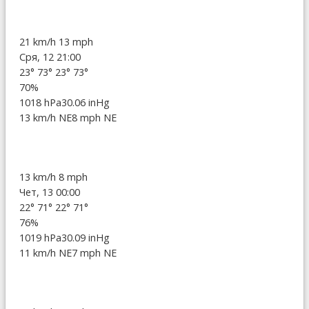
21 km/h
13 mph
Сря, 12 21:00
23°
73°
23°
73°
70%
1018 hPa
30.06 inHg
13 km/h NE
8 mph NE
13 km/h
8 mph
Чет, 13 00:00
22°
71°
22°
71°
76%
1019 hPa
30.09 inHg
11 km/h NE
7 mph NE