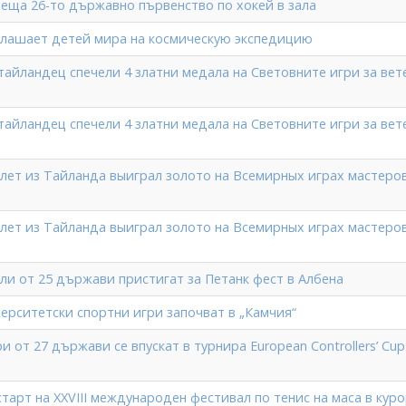
реща 26-то държавно първенство по хокей в зала
глашает детей мира на космическую экспедицию
тайландeц спечели 4 златни медала на Световните игри за вет
тайландeц спечели 4 златни медала на Световните игри за вет
тлет из Тайланда выиграл золото на Всемирных играх мастеров
тлет из Тайланда выиграл золото на Всемирных играх мастеров
ли от 25 държави пристигат за Петанк фест в Албена
верситетски спортни игри започват в „Камчия“
 от 27 държави се впускат в турнира European Controllers’ Cup
тарт на ХХVIII международен фестивал по тенис на маса в кур