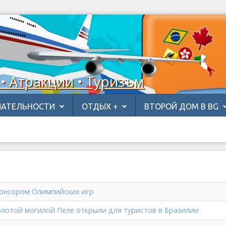
 • Атракции • Туризъм
АТЕЛЬНОСТИ
ОТДЫХ +
ВТОРОЙ ДОМ В BG
спонсором Олимпийских игр
олотой могилой Пеле открыли для туристов в Бразилии