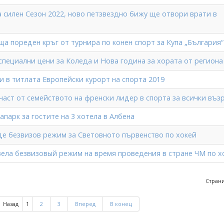
 силен Сезон 2022, ново петзвездно бижу ще отвори врати в
а пореден кръг от турнира по конен спорт за Купа „България“
специални цени за Коледа и Нова година за хората от региона
и в титлата Европейски курорт на спорта 2019
част от семейството на френски лидер в спорта за всички въз
апарк за гостите на 3 хотела в Албена
де безвизов режим за Световното първенство по хокей
вела безвизовый режим на время проведения в стране ЧМ по х
Страни
Назад
1
2
3
Вперед
В конец