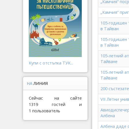
„Камчия“ пос
„Камчия“ при
105-годишен 
в Тайван
105-годишен 
в Тайван
105-летний а
Тайване
Купи с отстъпка ТУК...
105-летний а
Тайване
НА
ЛИНИЯ
200 състезате
Сейчас на сайте
VII Летни уни
1319 гостей и
Авиодиспечери
1 пользователь
Албена
Албена даде с