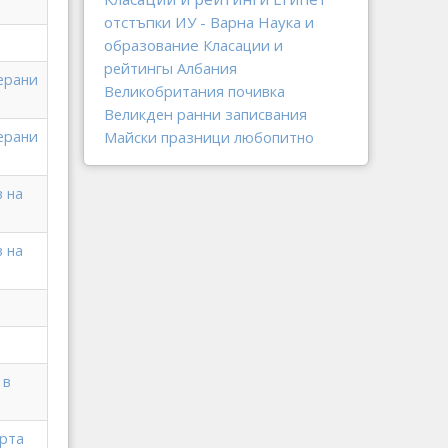
отстъпки
ИУ - Варна
Наука и
образование
Класации и
рейтингы
Албания
ерани
Великобритания
почивка
Великден
ранни записвания
ерани
Майски празници
любопитно
 на
 на
 в
орта