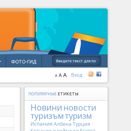
ФОТО-ГИД
A
Вход
A
A
ПОПУЛЯРНЫЕ
ЕТИКЕТЫ
Новини
новости
туризъм
туризм
Испания
Албена
Турция
Класации и рейтинги
Египет