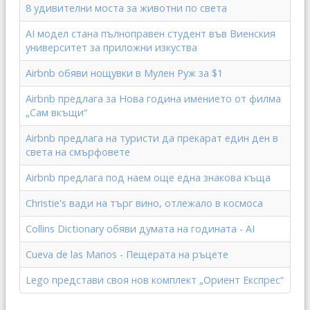
8 удивителни моста за животни по света
AI модел стана пълноправен студент във Виенския
университет за приложни изкуства
Airbnb обяви нощувки в Мулен Руж за $1
Airbnb предлага за Нова година имението от филма
„Сам вкъщи“
Airbnb предлага на туристи да прекарат един ден в
света на смърфовете
Airbnb предлага под наем още една знакова къща
Christie's вади на търг вино, отлежало в космоса
Collins Dictionary обяви думата на годината - AI
Cueva de las Manos - Пещерата на ръцете
Lego представи своя нов комплект „Ориент Експрес“