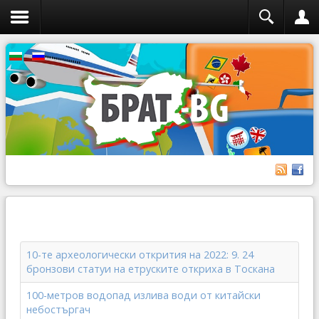
10-те археологически открития на 2022: 9. 24
бронзови статуи на етруските откриха в Тоскана
100-метров водопад излива води от китайски
небостъргач