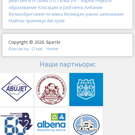
рейтинги
Италия
отстъпки
ИУ - Варна
Наука и
образование
Класации и рейтингы
Албания
Великобритания
почивка
Великден
ранни записвания
Майски празници
Австрия
Copyright © 2026. БратБг
Контакты
О наc
Home
Наши партньори: