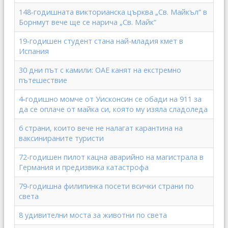
148-годишната викторианска църква „Св. Майкъл“ в
Борнмут вече ще се нарича „Св. Майк“
19-годишен студент стана най-младия кмет в
Испания
30 дни път с камили: ОАЕ канят на екстремно
пътешествие
4-годишно момче от Уисконсин се обади на 911 за
да се оплаче от майка си, която му изяла сладоледа
6 страни, които вече не налагат карантина на
ваксинираните туристи
72-годишен пилот кацна аварийно на магистрала в
Германия и предизвика катастрофа
79-годишна филипинка посети всички страни по
света
8 удивителни моста за животни по света