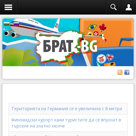
Територията на Германия се е увеличила с 8 метра
Финландски курорт кани туристите да се впуснат в
търсене на златно кюлче