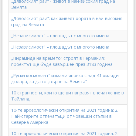
„Дяволският рай“ - живот в най-високия град на
Земята
„Дяволският рай“: как живеят хората в най-високия
град на Земята
„Независимост“ – площадът с многото имена
„Независимост“ – площадът с многото имена
„Пирамида на времето“ строят в Германия:
проектът ще бъде завършен през 3183 година
„Руски космонавт“ измами японка с над 41 хиляди
долара, за да го „върне на Земята“
10 странности, които ще ви направят впечатление в
Тайланд
10-те археологически открития на 2021 година: 2.
Най-старите отпечатъци от човешки стъпки в
Северна Америка
10-те археологически открития на 2021 година: 2.