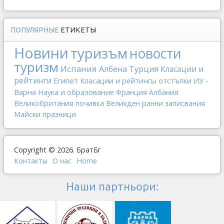
ПОПУЛЯРНЫЕ
ЕТИКЕТЫ
Новини
туризъм
новости
туризм
Испания
Албена
Турция
Класации и
рейтинги
Египет
Класации и рейтингы
отстъпки
ИУ -
Варна
Наука и образование
Франция
Албания
Великобритания
почивка
Великден
ранни записвания
Майски празници
Copyright © 2026. БратБг
Контакты
О наc
Home
Наши партньори: