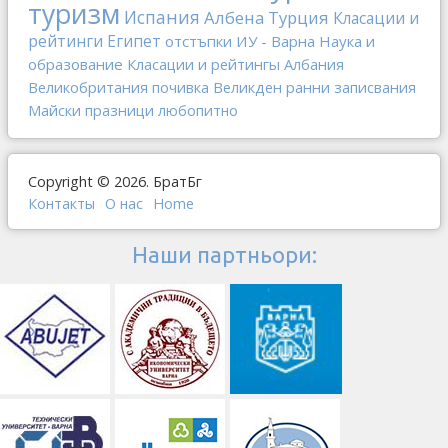
туризм
Испания
Албена
Турция
Класации и
рейтинги
Египет
отстъпки
ИУ - Варна
Наука и
образование
Класации и рейтингы
Албания
Великобритания
почивка
Великден
ранни записвания
Майски празници
любопитно
Copyright © 2026. БратБг
Контакты
О наc
Home
Наши партньори: