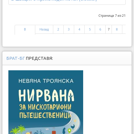
Страница 7 из 21
В
Назад
2
3
4
5
6
7
8
9
начало
БРАТ-БГ
ПРЕДСТАВЯ: