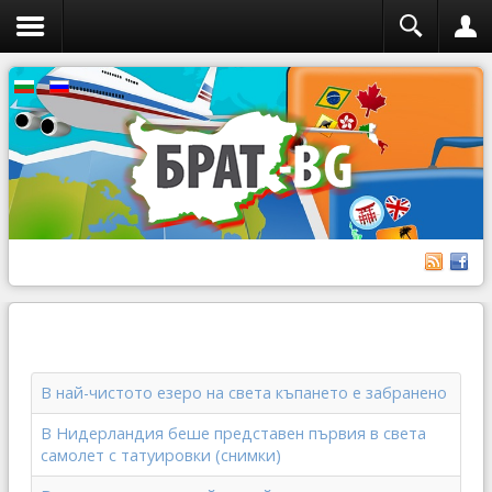
В най-чистото езеро на света къпането е забранено
В Нидерландия беше представен първия в света
самолет с татуировки (снимки)