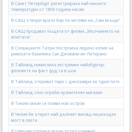
В Санкт Петербург регистрираха най-ниските
температури от 1893 година насам
В САЩ отвори врати бар по мотиви на „Сам вкъщи“
В САЩ продават къщата от филма „Мълчанието на
агнетата”
В Словашките Татри построиха ледено копие на
римската базилика Сан Джовани ин Латерано
В Тайланд измислиха екстремен чийзбургер:
феновете на фаст фуд са в шок
В Тайланд откриват парк с динозаври за туристите
В Тайланд слон ограби хранителен магазин
В Тихия океан се появи нов остров
В Чехия бе открит най-дългият висящ пешеходен
мост в света
В Швеция откриха леден хотел (снимки)