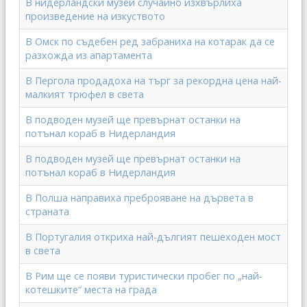
В нидерландски музей случайно изхвърлиха
произведение на изкуството
В Омск по съдебен ред забраниха на котарак да се
разхожда из апартамента
В Пергола продадоха на търг за рекордна цена най-
малкият трюфел в света
В подводен музей ще превърнат останки на
потънал кораб в Нидерландия
В подводен музей ще превърнат останки на
потънал кораб в Нидерландия
В Полша направиха преброяване на дървета в
страната
В Португалия откриха най-дългият пешеходен мост
в света
В Рим ще се появи туристически пробег по „най-
котешките“ места на града