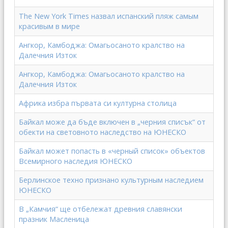
The New York Times назвал испанский пляж самым
красивым в мире
Ангкор, Камбоджа: Омагьосаното кралство на
Далечния Изток
Ангкор, Камбоджа: Омагьосаното кралство на
Далечния Изток
Африка избра първата си културна столица
Байкал може да бъде включен в „черния списък“ от
обекти на световното наследство на ЮНЕСКО
Байкал может попасть в «черный список» объектов
Всемирного наследия ЮНЕСКО
Берлинское техно признано культурным наследием
ЮНЕСКО
В „Камчия“ ще отбележат древния славянски
празник Масленица