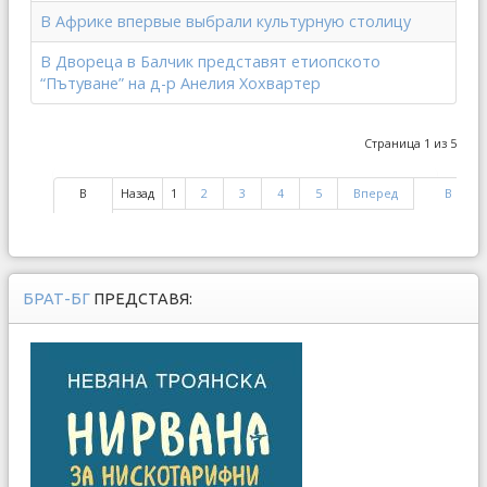
В Африке впервые выбрали культурную столицу
В Двореца в Балчик представят етиопското
“Пътуване” на д-р Анелия Хохвартер
Страница 1 из 5
В
Назад
1
2
3
4
5
Вперед
В
начало
конец
БРАТ-БГ
ПРЕДСТАВЯ: