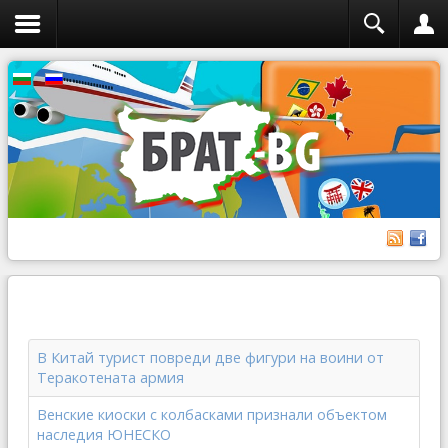
В Китай турист повреди две фигури на воини от
Теракотената армия
Венские киоски с колбасками признали объектом
наследия ЮНЕСКО