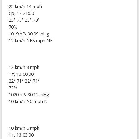
22 km/h
14 mph
Ср, 12 21:00
23°
73°
23°
73°
70%
1019 hPa
30.09 inHg
12 km/h NE
8 mph NE
12 km/h
8 mph
Чт, 13 00:00
22°
71°
22°
71°
72%
1020 hPa
30.12 inHg
10 km/h N
6 mph N
10 km/h
6 mph
Чт, 13 03:00