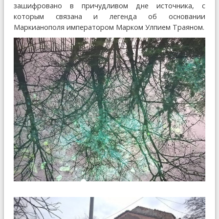
зашифровано в причудливом дне источника, с
которым связана и легенда об основании
Маркианополя императором Марком Улпием Траяном.