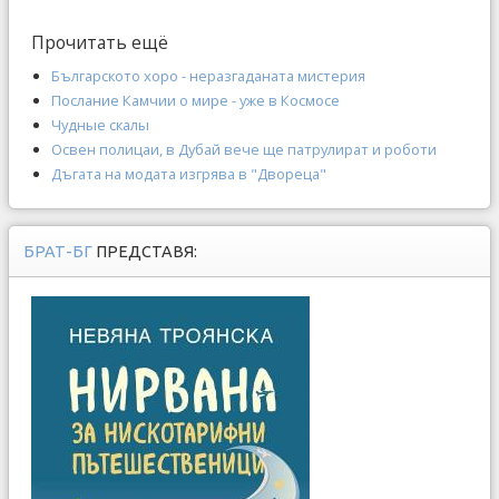
Прочитать ещё
Българското хоро - неразгаданата мистерия
Послание Камчии о мире - уже в Космосе
Чудные скалы
Освен полицаи, в Дубай вече ще патрулират и роботи
Дъгата на модата изгрява в "Двореца"
БРАТ-БГ
ПРЕДСТАВЯ: