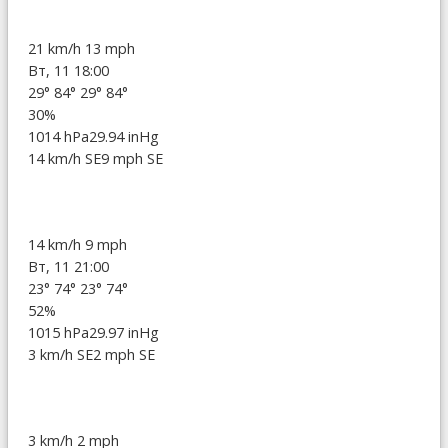
21 km/h
13 mph
Вт, 11 18:00
29°
84°
29°
84°
30%
1014 hPa
29.94 inHg
14 km/h SE
9 mph SE
14 km/h
9 mph
Вт, 11 21:00
23°
74°
23°
74°
52%
1015 hPa
29.97 inHg
3 km/h SE
2 mph SE
3 km/h
2 mph