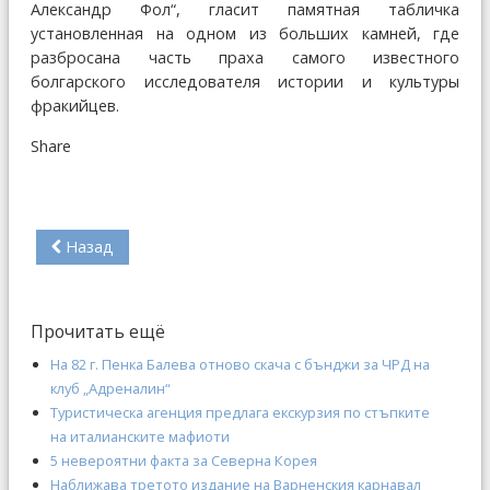
Александр Фол“, гласит памятная табличка
установленная на одном из больших камней, где
разбросана часть праха самого известного
болгарского исследователя истории и культуры
фракийцев.
Share
Назад
Прочитать ещё
На 82 г. Пенка Балева отново скача с бънджи за ЧРД на
клуб „Адреналин“
Туристическа агенция предлага екскурзия по стъпките
на италианските мафиоти
5 невероятни факта за Северна Корея
Наближава третото издание на Варненския карнавал