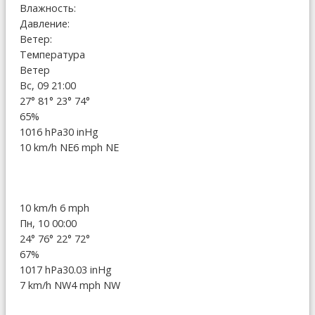
Влажность:
Давление:
Ветер:
Температура
Ветер
Вс, 09 21:00
27°
81°
23°
74°
65%
1016 hPa
30 inHg
10 km/h NE
6 mph NE
10 km/h
6 mph
Пн, 10 00:00
24°
76°
22°
72°
67%
1017 hPa
30.03 inHg
7 km/h NW
4 mph NW