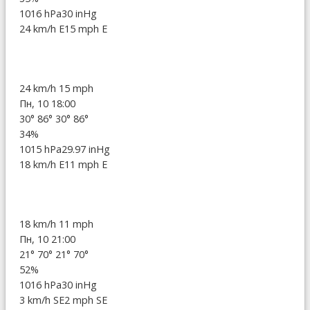
1016 hPa
30 inHg
24 km/h E
15 mph E
24 km/h
15 mph
Пн, 10 18:00
30°
86°
30°
86°
34%
1015 hPa
29.97 inHg
18 km/h E
11 mph E
18 km/h
11 mph
Пн, 10 21:00
21°
70°
21°
70°
52%
1016 hPa
30 inHg
3 km/h SE
2 mph SE