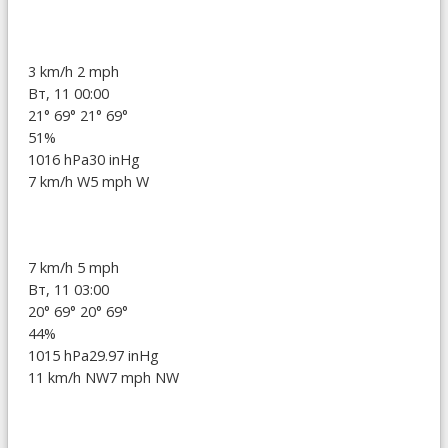
3 km/h
2 mph
Вт, 11 00:00
21°
69°
21°
69°
51%
1016 hPa
30 inHg
7 km/h W
5 mph W
7 km/h
5 mph
Вт, 11 03:00
20°
69°
20°
69°
44%
1015 hPa
29.97 inHg
11 km/h NW
7 mph NW