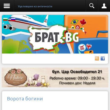
Уцелевшие из античности
Ворота богини