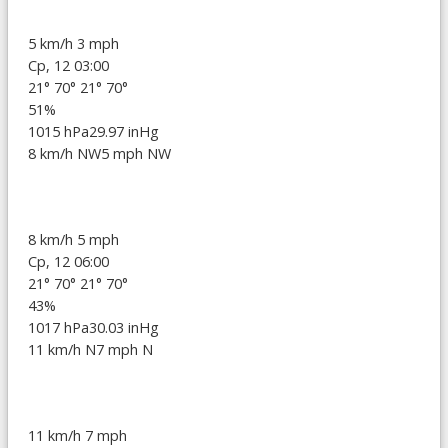
5 km/h
3 mph
Ср, 12 03:00
21°
70°
21°
70°
51%
1015 hPa
29.97 inHg
8 km/h NW
5 mph NW
8 km/h
5 mph
Ср, 12 06:00
21°
70°
21°
70°
43%
1017 hPa
30.03 inHg
11 km/h N
7 mph N
11 km/h
7 mph