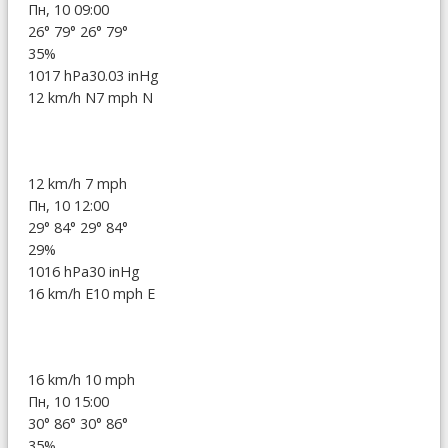
Пн, 10 09:00
26°
79°
26°
79°
35%
1017 hPa
30.03 inHg
12 km/h N
7 mph N
12 km/h
7 mph
Пн, 10 12:00
29°
84°
29°
84°
29%
1016 hPa
30 inHg
16 km/h E
10 mph E
16 km/h
10 mph
Пн, 10 15:00
30°
86°
30°
86°
35%