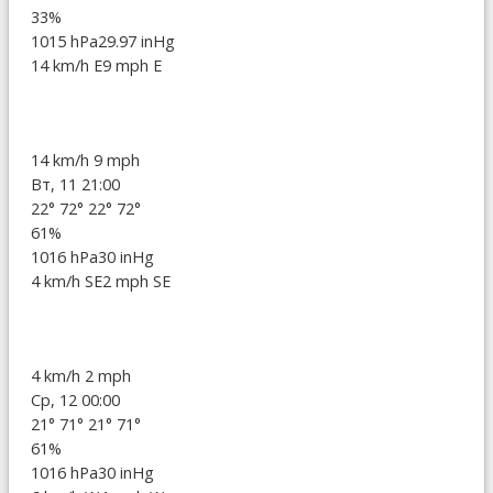
33%
1015 hPa
29.97 inHg
14 km/h E
9 mph E
14 km/h
9 mph
Вт, 11 21:00
22°
72°
22°
72°
61%
1016 hPa
30 inHg
4 km/h SE
2 mph SE
4 km/h
2 mph
Ср, 12 00:00
21°
71°
21°
71°
61%
1016 hPa
30 inHg