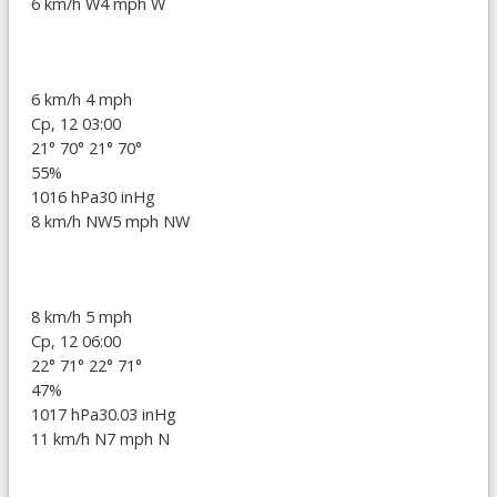
6 km/h W
4 mph W
6 km/h
4 mph
Ср, 12 03:00
21°
70°
21°
70°
55%
1016 hPa
30 inHg
8 km/h NW
5 mph NW
8 km/h
5 mph
Ср, 12 06:00
22°
71°
22°
71°
47%
1017 hPa
30.03 inHg
11 km/h N
7 mph N