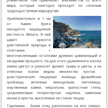
романтикой. Она привлекает альпинистов со всего
мира, которые ежегодно проходят по сложным
труднодоступным маршрутам.
Приблизительно в 1 км
от Камен бряга
находится защищенная
местность Яйлата. В ней
царит красота
девственной природы в
сочетании с
многочисленными остатками древних цивилизаций и
загадками прошлого. На дне этого удлиненного клочка
земли цветут и разносят аромат травы и цветы, а на
отвесных скалах видны множество гротов -
доисторические пещерные жилища, фракийские
гробницы, античные винодельни, святилище,
жертвенные камни, некрополи, крепостная стена,
средневековые полуизтертые надписи, каменные
иконы и кресты, высеченные на стенах пещер.
Тауклиман - Залив птиц расположен на юге северо-