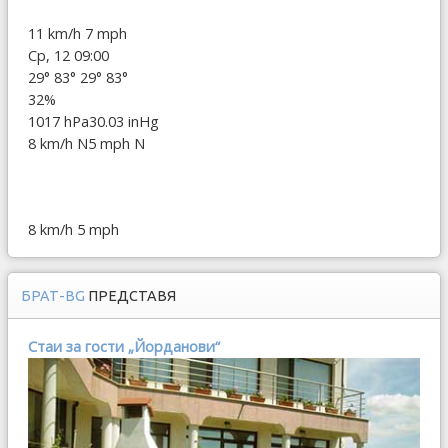
11 km/h
7 mph
Ср, 12 09:00
29°
83°
29°
83°
32%
1017 hPa
30.03 inHg
8 km/h N
5 mph N
8 km/h
5 mph
БРАТ-BG
ПРЕДСТАВЯ
Стаи за гости „Йорданови“