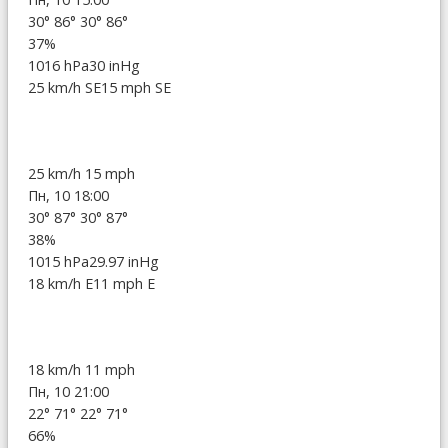
30°
86°
30°
86°
37%
1016 hPa
30 inHg
25 km/h SE
15 mph SE
25 km/h
15 mph
Пн, 10 18:00
30°
87°
30°
87°
38%
1015 hPa
29.97 inHg
18 km/h E
11 mph E
18 km/h
11 mph
Пн, 10 21:00
22°
71°
22°
71°
66%