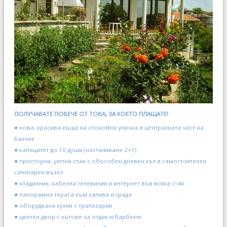
ПОЛУЧАВАТЕ ПОВЕЧЕ ОТ ТОВА, ЗА КОЕТО ПЛАЩАТЕ!
● нова, красива къща на спокойна уличка в централната част на
Балчик
● капацитет до 10 души (настаняване 2+1)
● просторни, уютни стаи с обособен дневен кът и самостоятелен
санитарен възел
● хладилник, кабелна телевизия и интернет във всяка стая
● панорамна тераса към залива и града
● оборудвана кухня с трапезария
● цветен двор с кътове за отдих и барбекю