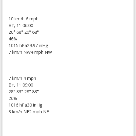
10 km/h
6 mph
Вт, 11 06:00
20°
68°
20°
68°
46%
1015 hPa
29.97 inHg
7 km/h NW
4 mph NW
7 km/h
4 mph
Вт, 11 09:00
28°
83°
28°
83°
26%
1016 hPa
30 inHg
3 km/h NE
2 mph NE