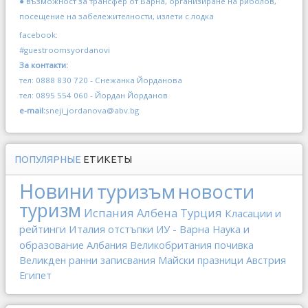
● възможност за трансфер от Варна, организиране на риболов,
посещение на забележителности, излети с лодка
facebook:
#guestroomsyordanovi
За контакти:
тел: 0888 830 720 - Снежанка Йорданова
тел: 0895 554 060 - Йордан Йорданов
e-mail:
sneji_jordanova@abv.bg
ПОПУЛЯРНЫЕ
ЕТИКЕТЫ
Новини
туризъм
новости
туризм
Испания
Албена
Турция
Класации и
рейтинги
Италия
отстъпки
ИУ - Варна
Наука и
образование
Албания
Великобритания
почивка
Великден
ранни записвания
Майски празници
Австрия
Египет