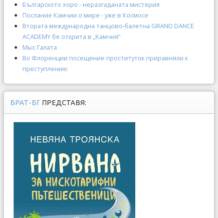
Българското хоро - неразгаданата мистерия
Послание Камчии о мире - уже в Космосе
Втората международна танцово-балетна GRAND DANCE
ACADEMY бе открита в „Камчия“
Мыс Галата
Во Флоренции посещение проституток приравняли к
преступлению
БРАТ-БГ
ПРЕДСТАВЯ: