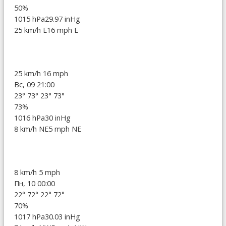
50%
1015 hPa
29.97 inHg
25 km/h E
16 mph E
25 km/h
16 mph
Вс, 09 21:00
23°
73°
23°
73°
73%
1016 hPa
30 inHg
8 km/h NE
5 mph NE
8 km/h
5 mph
Пн, 10 00:00
22°
72°
22°
72°
70%
1017 hPa
30.03 inHg