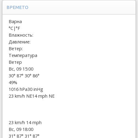
ВРЕМЕТО
Варна
°C
|
°F
Влажность:
Давление:
Ветер:
Температура
Ветер
Вс, 09 15:00
30°
87°
30°
86°
49%
1016 hPa
30 inHg
23 km/h NE
14 mph NE
23 km/h
14 mph
Вс, 09 18:00
31°
87°
31°
87°