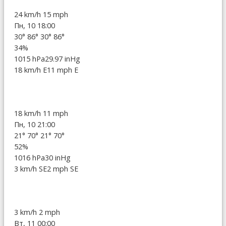
24 km/h
15 mph
Пн, 10 18:00
30°
86°
30°
86°
34%
1015 hPa
29.97 inHg
18 km/h E
11 mph E
18 km/h
11 mph
Пн, 10 21:00
21°
70°
21°
70°
52%
1016 hPa
30 inHg
3 km/h SE
2 mph SE
3 km/h
2 mph
Вт, 11 00:00