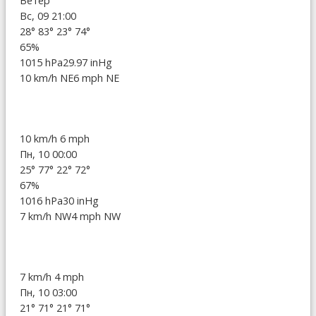
Ветер
Вс, 09 21:00
28°
83°
23°
74°
65%
1015 hPa
29.97 inHg
10 km/h NE
6 mph NE
10 km/h
6 mph
Пн, 10 00:00
25°
77°
22°
72°
67%
1016 hPa
30 inHg
7 km/h NW
4 mph NW
7 km/h
4 mph
Пн, 10 03:00
21°
71°
21°
71°