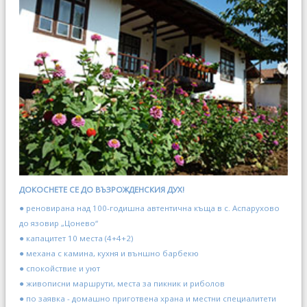
ДОКОСНЕТЕ СЕ ДО ВЪЗРОЖДЕНСКИЯ ДУХ!
● реновирана над 100-годишна автентична къща в с. Аспарухово
до язовир „Цонево“
● капацитет 10 места (4+4+2)
● механа с камина, кухня и външно барбекю
● спокойствие и уют
● живописни маршрути, места за пикник и риболов
● по заявка - домашно приготвена храна и местни специалитети