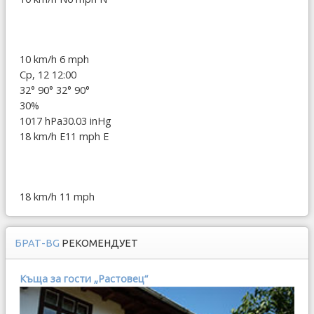
10 km/h
6 mph
Ср, 12 12:00
32°
90°
32°
90°
30%
1017 hPa
30.03 inHg
18 km/h E
11 mph E
18 km/h
11 mph
БРАТ-BG
РЕКОМЕНДУЕТ
Къща за гости „Растовец“