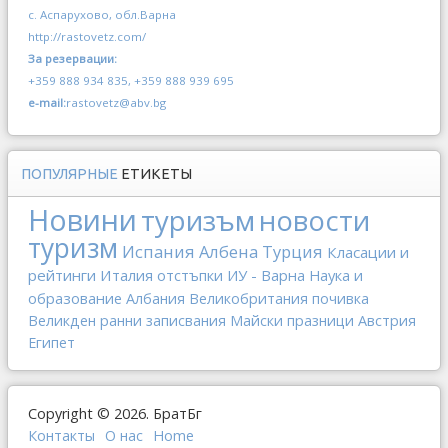
с. Аспарухово, обл.Варна
http://rastovetz.com/
За резервации:
+359 888 934 835, +359 888 939 695
e-mail:
rastovetz@abv.bg
ПОПУЛЯРНЫЕ
ЕТИКЕТЫ
Новини
туризъм
новости
туризм
Испания
Албена
Турция
Класации и
рейтинги
Италия
отстъпки
ИУ - Варна
Наука и
образование
Албания
Великобритания
почивка
Великден
ранни записвания
Майски празници
Австрия
Египет
Copyright © 2026. БратБг
Контакты
О наc
Home