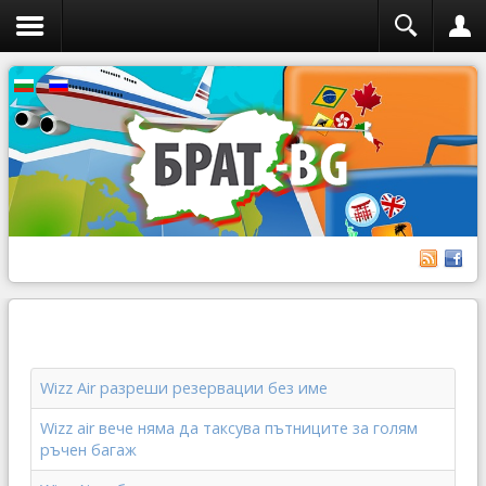
Wizz Air разреши резервации без име
Wizz air вече няма да таксува пътниците за голям
ръчен багаж