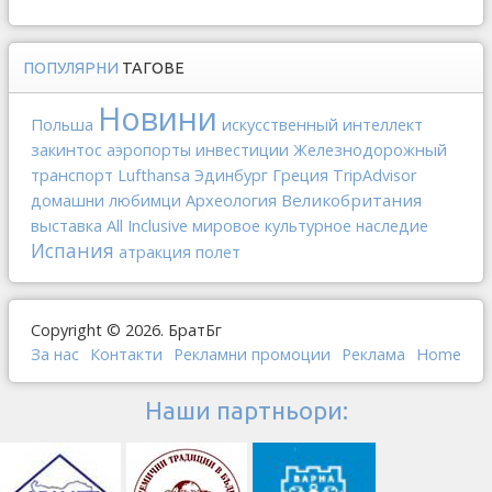
ПОПУЛЯРНИ
ТАГОВЕ
Новини
Польша
искусственный интеллект
закинтос
инвестиции
Железнодорожный
аэропорты
транспорт
Lufthansa
Греция
Эдинбург
TripAdvisor
Археология
Великобритания
домашни любимци
выставка
All Inclusive
мировое культурное наследие
Испания
атракция
полет
Copyright © 2026. БратБг
За нас
Контакти
Рекламни промоции
Реклама
Home
Наши партньори: