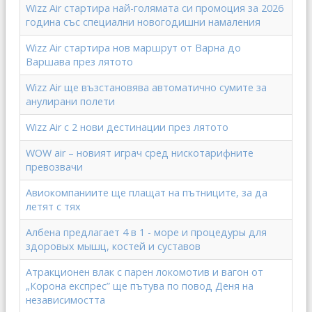
Wizz Air стартира най-голямата си промоция за 2026
година със специални новогодишни намаления
Wizz Air стартира нов маршрут от Варна до
Варшава през лятото
Wizz Air ще възстановява автоматично сумите за
анулирани полети
Wizz Аir с 2 нови дестинации през лятото
WOW air – новият играч сред нискотарифните
превозвачи
Авиокомпаниите ще плащат на пътниците, за да
летят с тях
Албена предлагает 4 в 1 - море и процедуры для
здоровых мышц, костей и суставов
Атракционен влак с парен локомотив и вагон от
„Корона експрес” ще пътува по повод Деня на
независимостта