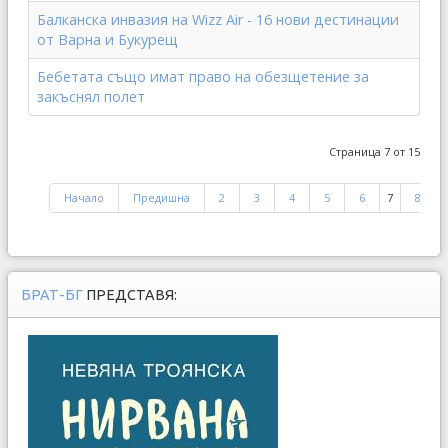
Балканска инвазия на Wizz Air - 16 нови дестинации
от Варна и Букурещ
Бебетата също имат право на обезщетение за
закъснял полет
Страница 7 от 15
Начало
Предишна
2
3
4
5
6
7
8
БРАТ-БГ
ПРЕДСТАВЯ: