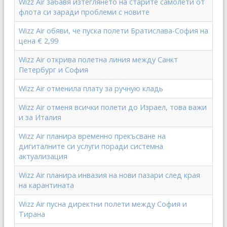
Wizz Air забавя изтеглянето на старите самолети от
флота си заради проблеми с новите
Wizz Air обяви, че пуска полети Братислава-София на
цена € 2,99
Wizz Air открива полетна линия между Санкт
Петербург и София
Wizz Air отменила плату за ручную кладь
Wizz Air отменя всички полети до Израел, това важи
и за Италия
Wizz Air планира временно прекъсване на
дигиталните си услуги поради системна
актуализация
Wizz Air планира инвазия на нови пазари след края
на карантината
Wizz Air пусна директни полети между София и
Тирана