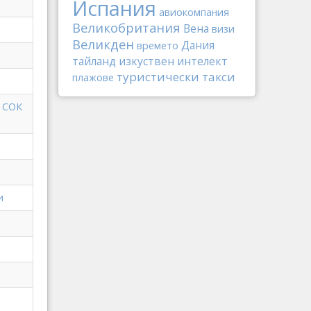
Испания
авиокомпания
Великобритания
Вена
визи
Великден
Дания
времето
тайланд
изкуствен интелект
туристически такси
плажове
в СОК
и