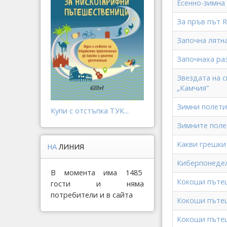
Есенно-зимна 
За пръв път R
Започна лятна
Започнаха ра
Звездата на 
„Камчия“
Зимни полети
Купи с отстъпка ТУК...
Зимните полет
Какви грешки
НА
ЛИНИЯ
Киберпонеделн
В момента има 1485
Кокоши пътеш
гости и няма
потребители и в сайта
Кокоши пътеше
Кокоши пътеше