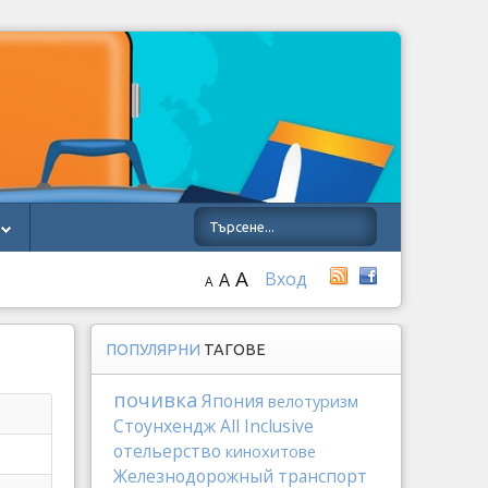
A
Вход
A
A
ПОПУЛЯРНИ
ТАГОВЕ
почивка
Япония
велотуризм
Стоунхендж
All Inclusive
отельерство
кинохитове
Железнодорожный транспорт