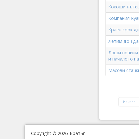
Кокоши пътеше
Компания Rya
Краен срок дн
Летим до Гдан
Лоши новини з
и началото н
Масови стачк
Начало
Copyright © 2026. БратБг