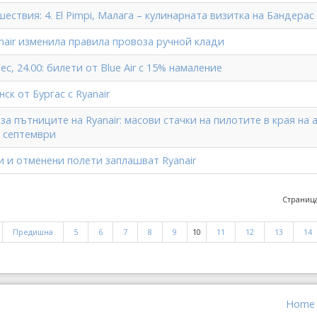
ствия: 4. El Pimpi, Малага – кулинарната визитка на Бандерас
nair изменила правила провоза ручной клади
ес, 24.00: билети от Blue Air с 15% намаление
ск от Бургас с Ryanair
а пътниците на Ryanair: масови стачки на пилотите в края на 
а септември
и и отменени полети заплашват Ryanair
Страница
Предишна
5
6
7
8
9
10
11
12
13
14
Home