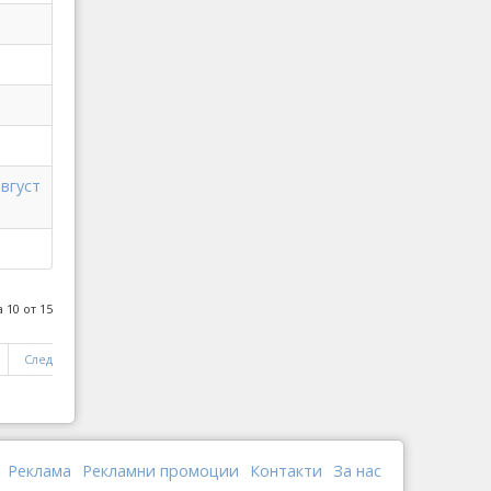
август
 10 от 15
Следваща
Край
Реклама
Рекламни промоции
Контакти
За нас