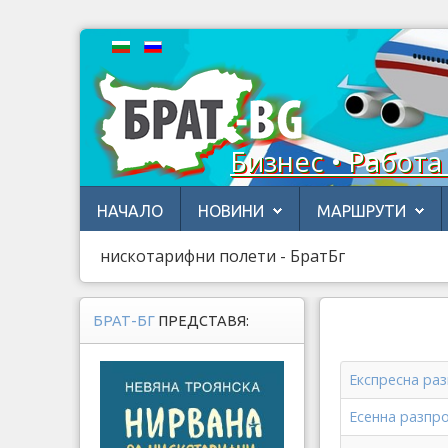
Бизнес • Работа
НАЧАЛО
НОВИНИ
МАРШРУТИ
нискотарифни полети - БратБг
БРАТ-БГ
ПРЕДСТАВЯ:
Експресна раз
Есенна разпро