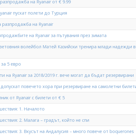
разпродажба на Ryanair от € 9.99
yanair пускат полети до Турция
 разпродажба на Ryanair
зпродажбите на Ryanair за пътувания през зимата
световния волейбол Матей Казийски тренира млади надежди 
 за 5 евро
и на Ryanair за 2018/2019 г. вече могат да бъдат резервирани
 допускат повечето хора при резервиране на самолетни билет
ик от Ryanair с билети от € 5
ествия: 1. Началото
ствия: 2. Малага – градът, който не спи
ствия: 3. Вкусът на Андалусия – много повече от boquerones