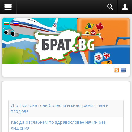
Д-р Емилова гони болести и килограми с чай и
плодове
Как да отслабнем по здравословен начин без
лишения