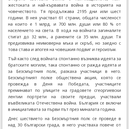
жестоката и най-кървавата война в историята на
човечеството. Тя продължава 2195 дни или шест
години. В нея участват 61 страни, общата численост
на които е 1 млрд. и 700 млн. души или 80 % от
населението на света. В хода на войната загиналите
стигат до 32 млн., а ранените са 35 млн. души. Тя
предизвиква неимоверна мъка и скръб, но заедно с
това става и апогея на човешкия подвиг и героизъм.
Тъй както след войната спонтанно възниква идеята за
братските могили, така спонтанно се ражда идеята и
за Безсмъртния полк, разкаха участници в него.
Безсмъртният полке обществена акция, която се
провежда в Деня на Победата, участниците
преминават по улиците на градовете сгеоргиевски
лентии портрети на своите предци, участвали
въвВеликата Отечествена война. България се включи
в инициативата за първи път през миналата година.
Днес шествието на Безсмъртния полк се проведе в
над 30 български града, в него участваха повече от