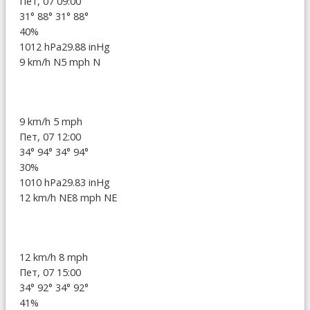
Пет, 07 09:00
31°
88°
31°
88°
40%
1012 hPa
29.88 inHg
9 km/h N
5 mph N
9 km/h
5 mph
Пет, 07 12:00
34°
94°
34°
94°
30%
1010 hPa
29.83 inHg
12 km/h NE
8 mph NE
12 km/h
8 mph
Пет, 07 15:00
34°
92°
34°
92°
41%