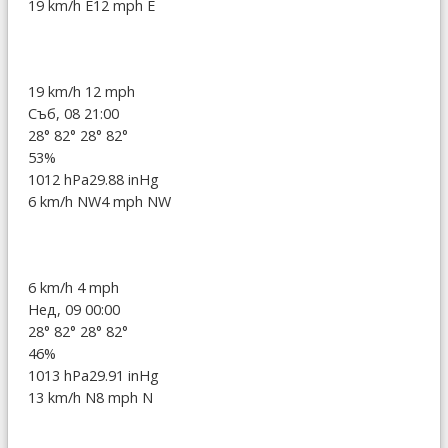
19 km/h E
12 mph E
19 km/h
12 mph
Съб, 08 21:00
28°
82°
28°
82°
53%
1012 hPa
29.88 inHg
6 km/h NW
4 mph NW
6 km/h
4 mph
Нед, 09 00:00
28°
82°
28°
82°
46%
1013 hPa
29.91 inHg
13 km/h N
8 mph N