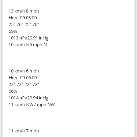
13 km/h
8 mph
Нед, 09 03:00
25°
76°
25°
76°
59%
1013 hPa
29.91 inHg
10 km/h N
6 mph N
10 km/h
6 mph
Нед, 09 06:00
22°
72°
22°
72°
66%
1014 hPa
29.94 inHg
11 km/h NW
7 mph NW
11 km/h
7 mph