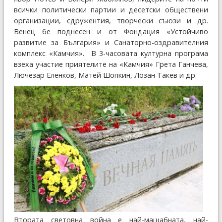
всички политически партии и десетски обществени
организации, сдружентия, творчески съюзи и др.
Венец бе поднесен и от Фондация «Устойчиво
развитие за България» и Санаторно-оздравителния
комплекс «Камчия». В 3-часовата културна програма
взеха участие приятелите на «Камчия» Грета Ганчева,
Лючезар Еленков, Матей Шопкин, Лозан Такев и др.
Втората световна война е най-мащабната, най-