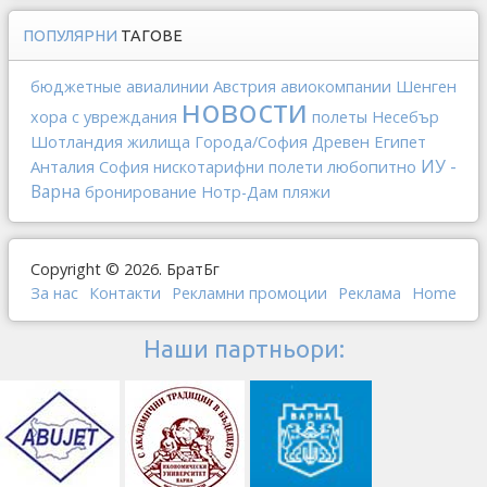
ПОПУЛЯРНИ
ТАГОВЕ
Австрия
Шенген
бюджетные авиалинии
авиокомпании
новости
хора с увреждания
полеты
Несебър
Шотландия
Древен Египет
жилища
Города/София
ИУ -
Анталия
любопитно
София
нискотарифни полети
Варна
бронирование
Нотр-Дам
пляжи
Copyright © 2026. БратБг
За нас
Контакти
Рекламни промоции
Реклама
Home
Наши партньори: