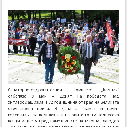
Санаторно-оздравителният комплекс „Камчия“
отбеляза 9 май – Денят на победата над
хитлерофашизма и 72-годишнина от края на Великата
отечествена война. В деня за памет и почит
колективът на комплекса и неговите гости поднесоха
венци и цветя пред паметниците на Маршал Фьодор