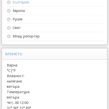
България
Европа
Русия
Свят
Млад репортер
ВРЕМЕТО
Варна
°C
|
°F
Влажност:
налягане:
вятъра:
Температура
вятъра
Чет, 06 12:00
32°
90°
32°
89°