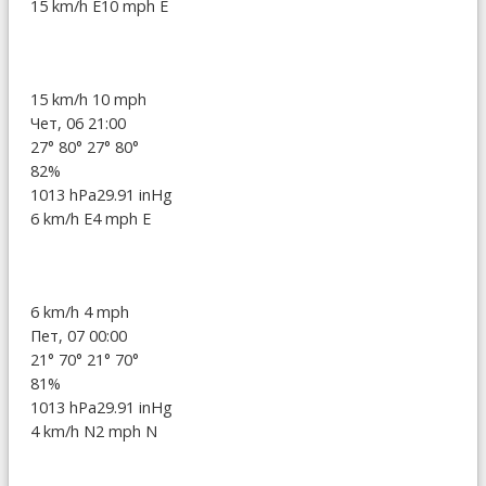
15 km/h E
10 mph E
15 km/h
10 mph
Чет, 06 21:00
27°
80°
27°
80°
82%
1013 hPa
29.91 inHg
6 km/h E
4 mph E
6 km/h
4 mph
Пет, 07 00:00
21°
70°
21°
70°
81%
1013 hPa
29.91 inHg
4 km/h N
2 mph N