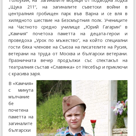
Толбухин, на загиналите моряци от подводна лодка
„Щука 211“, на загиналите съветски войни в
централния гробищен парк във Варна и се вля в
хилядното шествие на Безсмъртния полк. Учениците
на Частното средно училище „Юрий Гагарин“ в
„Камчия“ почетоха паметта на децата-герои и
проведоха „Урок по мъжество“, на който специални
гости бяха членове на Съюза на писателите на Русия,
ветерани на труда от Москва и български ветерани.
Празничната вечер продължи със спектакъл на
театралния състав «Славянка» от Несебър и приключи
с красива заря.
В «Камчия»
с минута
мълчание
бе
почетена
паметта на
загиналите
български