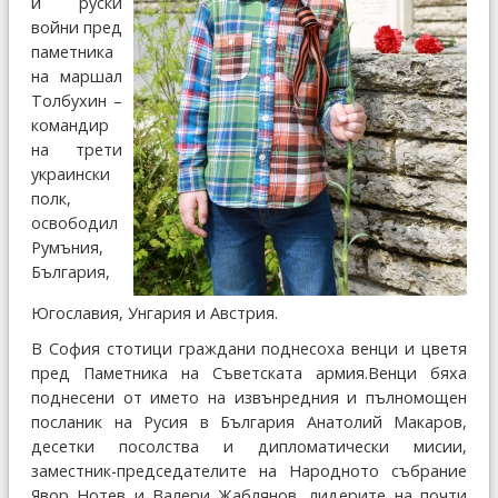
и руски
войни пред
паметника
на маршал
Толбухин –
командир
на трети
украински
полк,
освободил
Румъния,
България,
Югославия, Унгария и Австрия.
В София стотици граждани поднесоха венци и цветя
пред Паметника на Съветската армия.Венци бяха
поднесени от името на извънредния и пълномощен
посланик на Русия в България Анатолий Макаров,
десетки посолства и дипломатически мисии,
заместник-председателите на Народното събрание
Явор Нотев и Валери Жаблянов, лидерите на почти