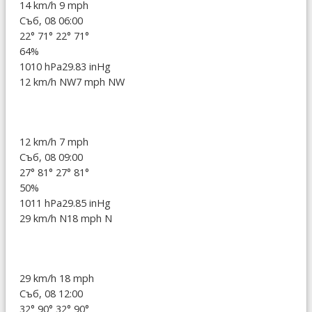
14 km/h
9 mph
Съб, 08 06:00
22°
71°
22°
71°
64%
1010 hPa
29.83 inHg
12 km/h NW
7 mph NW
12 km/h
7 mph
Съб, 08 09:00
27°
81°
27°
81°
50%
1011 hPa
29.85 inHg
29 km/h N
18 mph N
29 km/h
18 mph
Съб, 08 12:00
32°
90°
32°
90°