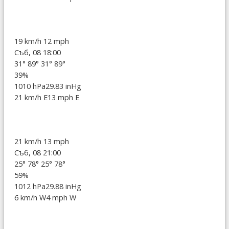
19 km/h
12 mph
Съб, 08 18:00
31°
89°
31°
89°
39%
1010 hPa
29.83 inHg
21 km/h E
13 mph E
21 km/h
13 mph
Съб, 08 21:00
25°
78°
25°
78°
59%
1012 hPa
29.88 inHg
6 km/h W
4 mph W