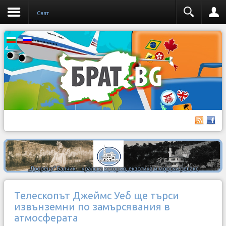
Свят
Телескопът Джеймс Уеб ще търси
извънземни по замърсявания в
атмосферата