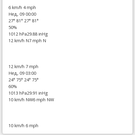
6 km/h
4 mph
Нед, 09 00:00
27°
81°
27°
81°
50%
1012 hPa
29.88 inHg
12 km/h N
7 mph N
12 km/h
7 mph
Нед, 09 03:00
24°
75°
24°
75°
60%
1013 hPa
29.91 inHg
10 km/h NW
6 mph NW
10 km/h
6 mph