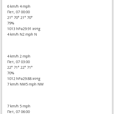
6 km/h
4 mph
Пет, 07 00:00
21°
70°
21°
70°
79%
1013 hPa
29.91 inHg
4 km/h N
2 mph N
4 km/h
2 mph
Пет, 07 03:00
22°
71°
22°
71°
70%
1012 hPa
29.88 inHg
7 km/h NW
5 mph NW
7 km/h
5 mph
Пет, 07 06:00