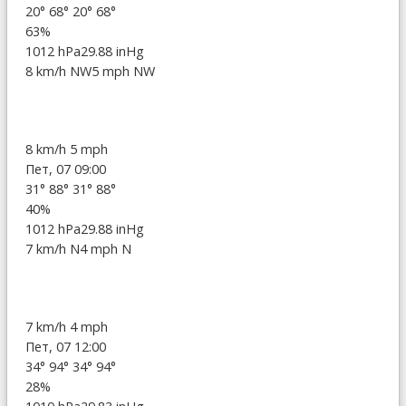
20°
68°
20°
68°
63%
1012 hPa
29.88 inHg
8 km/h NW
5 mph NW
8 km/h
5 mph
Пет, 07 09:00
31°
88°
31°
88°
40%
1012 hPa
29.88 inHg
7 km/h N
4 mph N
7 km/h
4 mph
Пет, 07 12:00
34°
94°
34°
94°
28%