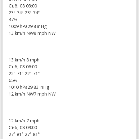
Съб, 08 03:00
23°
74°
23°
74°
47%
1009 hPa
29.8 inHg
13 km/h NW
8 mph NW
13 km/h
8 mph
Съб, 08 06:00
22°
71°
22°
71°
65%
1010 hPa
29.83 inHg
12 km/h NW
7 mph NW
12 km/h
7 mph
Съб, 08 09:00
27°
81°
27°
81°