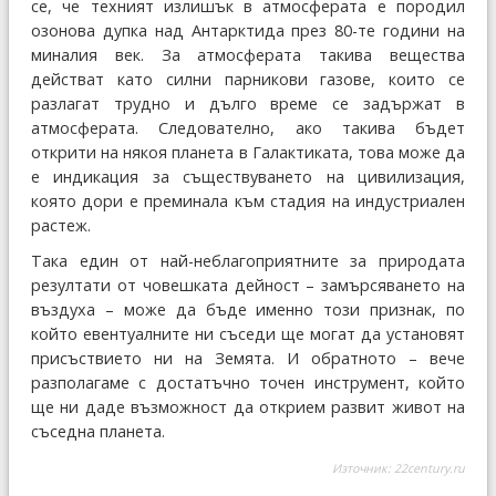
се, че техният излишък в атмосферата е породил
озонова дупка над Антарктида през 80-те години на
миналия век. За атмосферата такива вещества
действат като силни парникови газове, които се
разлагат трудно и дълго време се задържат в
атмосферата. Следователно, ако такива бъдет
открити на някоя планета в Галактиката, това може да
е индикация за съществуването на цивилизация,
която дори е преминала към стадия на индустриален
растеж.
Така един от най-неблагоприятните за природата
резултати от човешката дейност – замърсяването на
въздуха – може да бъде именно този признак, по
който евентуалните ни съседи ще могат да установят
присъствието ни на Земята. И обратното – вече
разполагаме с достатъчно точен инструмент, който
ще ни даде възможност да открием развит живот на
съседна планета.
Източник:
22century.ru