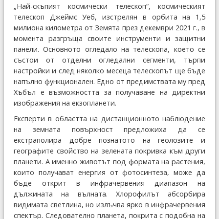
„Най-скъпият космически телескоп“, космическият
телескоп Джеймс Уеб, изстрелян в орбита на 1,5
милиона километра от Земята през декември 2021 г., в
момента разгръща своите инструменти и защитни
панели. Основното огледало на телескопа, което се
състои от отделни огледални сегменти, търпи
настройки и след няколко месеца телескопът ще бъде
напълно функционален. Едно от предимствата му пред
Хъбъл е възможността за получаване на директни
изображения на екзопланети.
Експерти в областта на дистанционното наблюдение
на земната повърхност предложиха да се
екстраполира добре познатото на геолозите и
географите свойство на зелената покривка към други
планети. А именно животът под формата на растения,
които получават енергия от фотосинтеза, може да
бъде открит в инфрачервения диапазон на
дължината на вълната. Хлорофилът абсорбира
видимата светлина, но излъчва ярко в инфрачервения
спектър. Следователно планета, покрита с подобна на