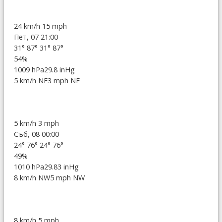
24 km/h
15 mph
Пет, 07 21:00
31°
87°
31°
87°
54%
1009 hPa
29.8 inHg
5 km/h NE
3 mph NE
5 km/h
3 mph
Съб, 08 00:00
24°
76°
24°
76°
49%
1010 hPa
29.83 inHg
8 km/h NW
5 mph NW
8 km/h
5 mph