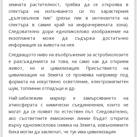
земната растителност, трябва да се откроява в
спектъра на излъчването си по характерния
„дълговълнов пик“ (рязък пик в интензитета на
спектъра в самия край на инфрачервената зона).
Следователно дори еднопикселово изображение на
екзопланета може да съдържа достатъчно
информация за живота на нея.
Следващото ниво на въобръжение за астробиолозите
е разсъжденията за това, на само как да открием
живот, но и цивилизация. Присъствието на
цивилизация на Земята се проявява например под
формата на изкуствено осветление, електромагнитен
шум, топлинни отпадъци и др.
Най-забележим маркер е замърсяването на
атмосферата с химически съединенения, които не
могат да се появят по естествен път. Следователно,
ако съответните емисионни линии бъдат открити
върху еднопикселова снимка на Земята, извънземните
биха могли да заключат, че тук има цивилизация.