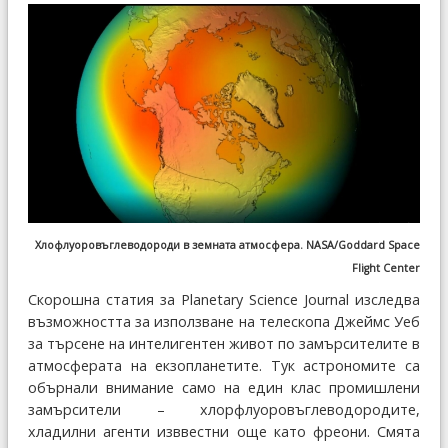
Хлофлуоровъглеводороди в земната атмосфера. NASA/Goddard Space
Flight Center
Скорошна статия за Planetary Science Journal изследва
възможността за използване на телескопа Джеймс Уеб
за търсене на интелигентен живот по замърсителите в
атмосферата на екзопланетите. Тук астрономите са
обърнали внимание само на един клас промишлени
замърсители – хлорфлуоровъглеводородите,
хладилни агенти изввестни още като фреони. Смята