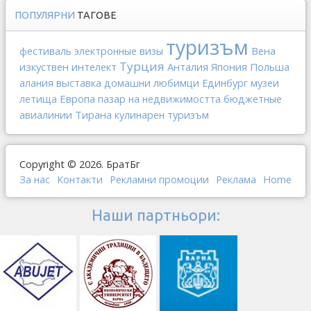
ПОПУЛЯРНИ
ТАГОВЕ
туризъм
Вена
фестиваль
электронные визы
Турция
изкуствен интелект
Анталия
Япония
Польша
выставка
алания
домашни любимци
Единбург
музеи
Европа
летища
пазар на недвижимостта
бюджетные
Тирана
авиалинии
кулинарен туризъм
Copyright © 2026. БратБг
За нас
Контакти
Рекламни промоции
Реклама
Home
Наши партньори: