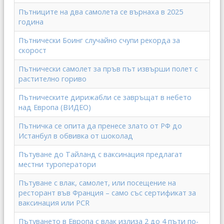
Пътниците на два самолета се върнаха в 2025
година
Пътнически Боинг случайно счупи рекорда за
скорост
Пътнически самолет за пръв път извърши полет с
растително гориво
Пътническите дирижабли се завръщат в небето
над Европа (ВИДЕО)
Пътничка се опита да пренесе злато от РФ до
Истанбул в обвивка от шоколад
Пътуване до Тайланд с ваксинация предлагат
местни туроператори
Пътуване с влак, самолет, или посещение на
ресторант във Франция – само със сертификат за
ваксинация или PCR
Пътуването в Европа с влак излиза 2 до 4 пъти по-