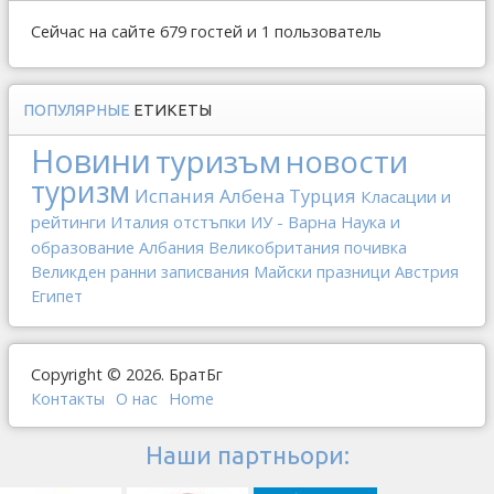
Сейчас на сайте 679 гостей и 1 пользователь
ПОПУЛЯРНЫЕ
ЕТИКЕТЫ
Новини
туризъм
новости
туризм
Испания
Албена
Турция
Класации и
рейтинги
Италия
отстъпки
ИУ - Варна
Наука и
образование
Албания
Великобритания
почивка
Великден
ранни записвания
Майски празници
Австрия
Египет
Copyright © 2026. БратБг
Контакты
О наc
Home
Наши партньори: