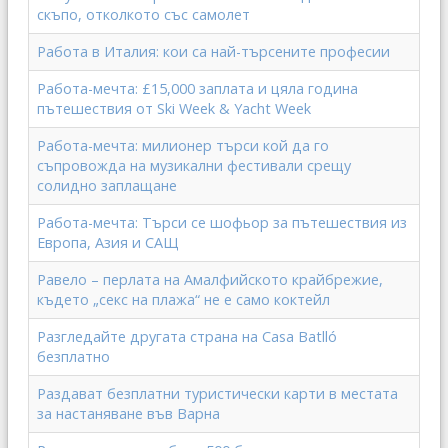
скъпо, отколкото със самолет
Работа в Италия: кои са най-търсените професии
Работа-мечта: £15,000 заплата и цяла година
пътешествия от Ski Week & Yacht Week
Работа-мечта: милионер търси кой да го
съпровожда на музикални фестивали срещу
солидно заплащане
Работа-мечта: Търси се шофьор за пътешествия из
Европа, Азия и САЩ
Равело – перлата на Амалфийското крайбрежие,
където „секс на плажа“ не е само коктейл
Разгледайте другата страна на Casa Batlló
безплатно
Раздават безплатни туристически карти в местата
за настаняване във Варна