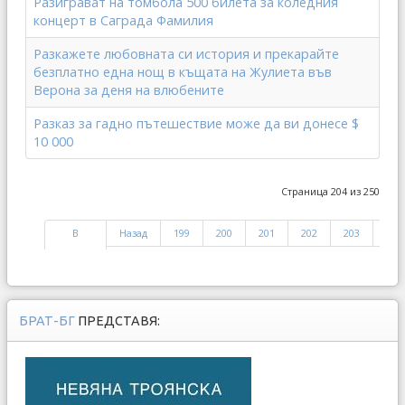
Разиграват на томбола 500 билета за коледния
концерт в Саграда Фамилия
Разкажете любовната си история и прекарайте
безплатно една нощ в къщата на Жулиета във
Верона за деня на влюбените
Разказ за гадно пътешествие може да ви донесе $
10 000
Страница 204 из 250
В
Назад
199
200
201
202
203
204
начало
БРАТ-БГ
ПРЕДСТАВЯ: