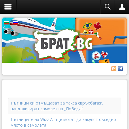
Пътници си отмъщават за такса свръхбагаж,
вандализират самолет на „Победа“
Пътниците на Wizz Air ще могат да закупят съседно
място в самолета