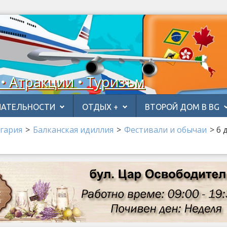
 • Атракции • Туризъм
АТЕЛЬНОСТИ
ОТДЫХ +
ВТОРОЙ ДОМ В BG
гария
>
Балканская идиллия
>
Фестивали и обычаи
>
6 