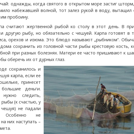
чай: однажды, когда святого в открытом море застиг шторм
ило набежавшей волной, тот залез рукой в воду, вытащил 
 им пробоину.
па считают жертвенной рыбой ко столу в этот день. В при
и другую рыбу, но обязательно с чешуей. Карпа готовят в т
иса, орехов и изюма. Это блюдо называют „рыбником“. Обыч
 дома сохранить из головной части рыбы крестовую кость, 
ебной при разных болезнях. Матери ее часто пришивают к ш
бы оберечь их от дурных глаз.
оде сохранилось и
ешуя карпа, если ее
ошельке, принесет
 большие деньги.
 нужно следить,
рыбы (к счастью, у
 чешуя) не падали
 Особенно не
на них наступать –
мета.