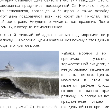
олгарии отмечают день Святого Николая - Никулден. Это о
авославных праздников, посвященный Св. Николаю, покро
тешественников, торговцев и банкиров, а также освобо
этот день поздравляют всех, кто носит имя Николая, Ник
сей же стране, Никулден отмечается как праздник. Поэто
 семьях, в которых нет именинников.
то святой Николай обладает властью над морскими вет
у послушны морские бури и ураганы. Вот почему в этот день 
ходят в открытое море.
Рыбаки, моряки и их 
принимают участ
торжественной литургии, 
нее устраивают пышные за
в честь святого. Центр
моментом в этом зас
является рыбное блюд
готовят в разных кра
разному, но всегда из вс
предпочтение отдают 
о карп - „слуга“ Св. Николая. В этот день обычно припоми