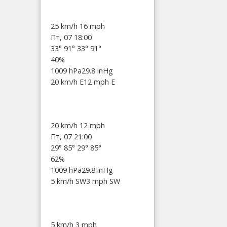
25 km/h
16 mph
Пт, 07 18:00
33°
91°
33°
91°
40%
1009 hPa
29.8 inHg
20 km/h E
12 mph E
20 km/h
12 mph
Пт, 07 21:00
29°
85°
29°
85°
62%
1009 hPa
29.8 inHg
5 km/h SW
3 mph SW
5 km/h
3 mph