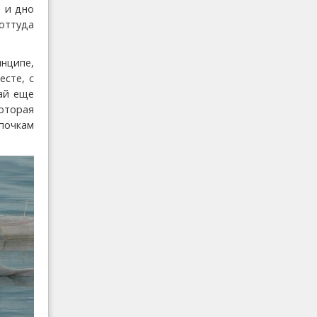
, и дно
оттуда
нципе,
есте, с
ай еще
которая
апочкам