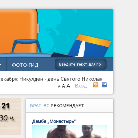
ФОТО-ГИД
декабря: Никулден - день Святого Николая
A
Вход
A
A
БРАТ-BG
РЕКОМЕНДУЕТ
Дамба „Монастырь“