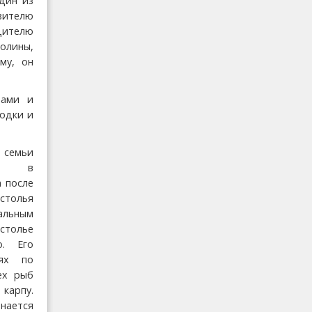
дин из
вителю
дителю
олины,
му, он
рами и
лодки и
семьи
ие в
а после
столья
альным
толье
о. Его
ях по
ех рыб
карпу.
нается