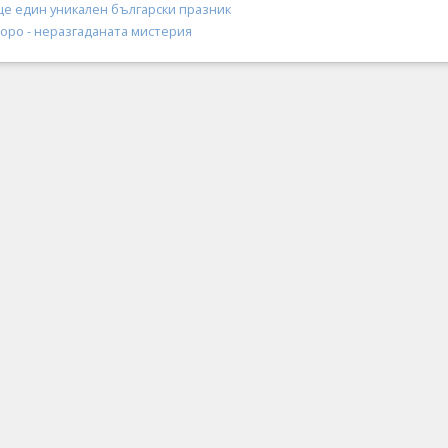
ще един уникален български празник
оро - неразгаданата мистерия