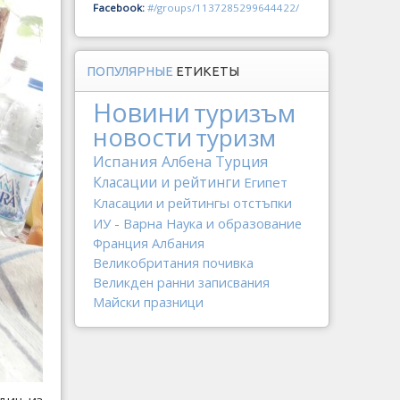
Facebook:
#/groups/1137285299644422/
ПОПУЛЯРНЫЕ
ЕТИКЕТЫ
Новини
туризъм
новости
туризм
Испания
Албена
Турция
Класации и рейтинги
Египет
Класации и рейтингы
отстъпки
ИУ - Варна
Наука и образование
Франция
Албания
Великобритания
почивка
Великден
ранни записвания
Майски празници