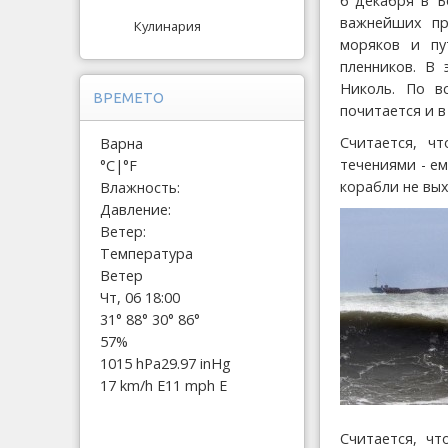
6 декабря в Б
важнейших пр
Кулинария
моряков и пу
пленников. В 
Николь. По в
ВРЕМЕТО
почитается и в
Считается, ч
Варна
течениями - ем
°C
|
°F
корабли не вы
Влажность:
Давление:
Ветер:
Температура
Ветер
Чт, 06 18:00
31°
88°
30°
86°
57%
1015 hPa
29.97 inHg
17 km/h E
11 mph E
Считается, чт