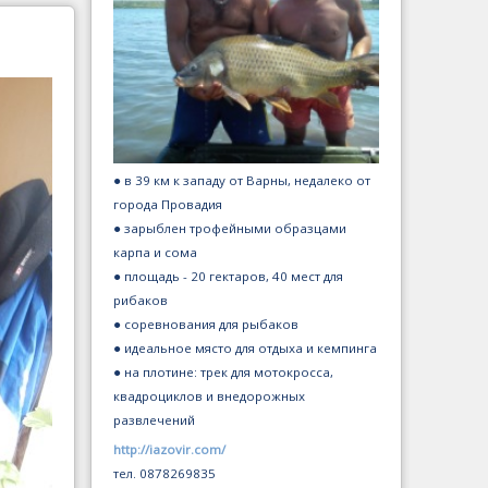
● в 39 км к западу от Варны, недалеко от
города Провадия
● зарыблен трофейными образцами
карпа и сома
● площадь - 20 гектаров, 40 мест для
рибаков
● соревнования для рыбаков
● идеальное място для отдыха и кемпинга
● на плотине: трек для мотокросса,
квадроциклов и внедорожных
развлечений
http://iazovir.com/
тел. 0878269835