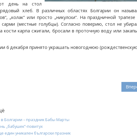
от день на стол
брядовый хлеб. В различных областях Болгарии он называ
гов“, „колак“ или просто „никулски“. На праздничной трапез
 сарми (местные голубцы). Согласно поверию, стол не убир
 а кости карпа сжигали, бросали в проточную воду или закап
рии 6 декабря принято украшать новогоднюю (рождественскую)
Впер
щё
 в Болгарии – праздник Бабы Марты
ень „бабушек“-повитух
ще един уникален български празник