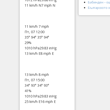
Бабинден – о
11 km/h N
7 mph N
Българското х
11 km/h
7 mph
Пт, 07 12:00
35°
94°
35°
94°
29%
1010 hPa
29.83 inHg
13 km/h E
8 mph E
13 km/h
8 mph
Пт, 07 15:00
34°
93°
34°
93°
41%
1010 hPa
29.83 inHg
25 km/h E
16 mph E