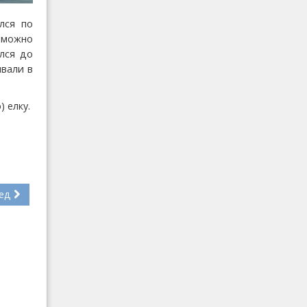
лся по
е можно
ался до
ывали в
 елку.
ед