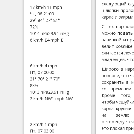
следующий слу
17 km/h
11 mph
шлюпки пролом
Чт, 06 21:00
карпа и закрыл
29°
84°
27°
81°
С тех пор кар
72%
можно подать 
1014 hPa
29.94 inHg
начинкой из р
6 km/h E
4 mph E
велит хозяйке
считается леч
младенцев, что
6 km/h
4 mph
Широко в нар
Пт, 07 00:00
поверье, что ч
21°
70°
21°
70°
сохранить в к
83%
со временем
1013 hPa
29.91 inHg
Кроме того,
2 km/h NW
1 mph NW
чтобы чешуйки 
карпа крупная
на землю.
рекомендуется 
2 km/h
1 mph
это плохая при
Пт, 07 03:00