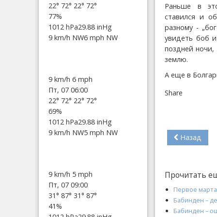
22°
72°
22°
72°
Раньше в эт
77%
ставился и о
1012 hPa
29.88 inHg
разному - „бо
9 km/h NW
6 mph NW
увидеть боб и
поздней ночи,
землю.
А еще в Болга
9 km/h
6 mph
Пт, 07 06:00
Share
22°
72°
22°
72°
69%
1012 hPa
29.88 inHg
9 km/h NW
5 mph NW
Назад
9 km/h
5 mph
Прочитать е
Пт, 07 09:00
Первое марта
31°
87°
31°
87°
Бабинден – д
41%
Бабинден – о
1012 hPa
29.88 inHg