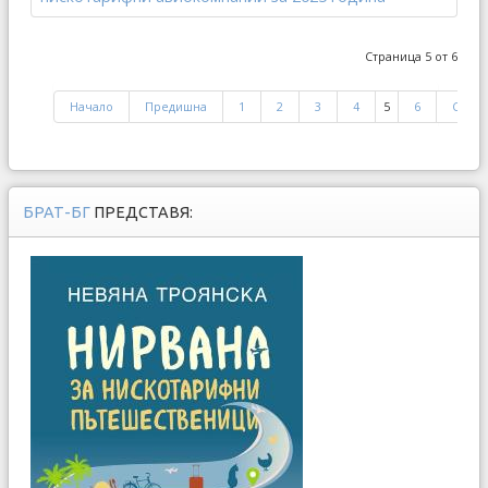
Страница 5 от 6
Начало
Предишна
1
2
3
4
5
6
След
БРАТ-БГ
ПРЕДСТАВЯ: