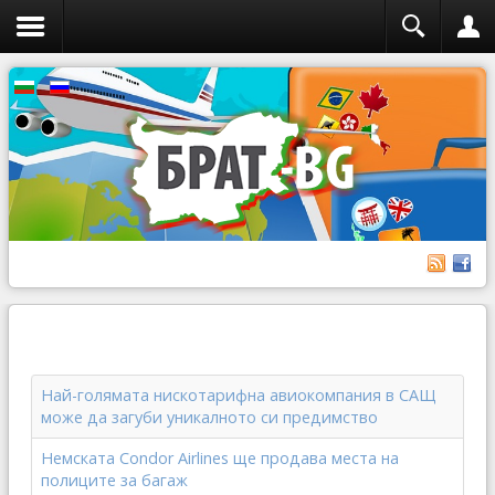
Най-голямата нискотарифна авиокомпания в САЩ
може да загуби уникалното си предимство
Немската Condor Airlines ще продава места на
полиците за багаж