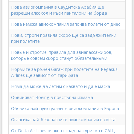
Нова авиокомпания в Саудитска Арабия ще
разреши алкохол и къси панталони на борда
Нова немска авиокомпания започва полети от днес
Нови, строги правила скоро ще са задължителни
при полетите
Новые и строгие: правила для авиапассажиров,
которые совсем скоро станут обязательными
Нормите за ръчен багаж при полетите на Pegasus
Airlines ще зависят от тарифата
Няма да може да летим с каквато и да е маска
Обвиняват Boeing в престъпна измама
Обявиха най-пунктуалните авиокомпании в Европа
Огласиха най-безопасните авиокомпании в света
От Delta Air Lines очакват спад на туризма в САЩ