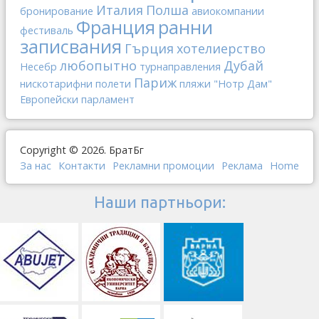
Италия
Полша
бронирование
авиокомпании
Франция
ранни
фестиваль
записвания
Гърция
хотелиерство
любопытно
Дубай
Несебр
турнаправления
Париж
нискотарифни полети
пляжи
"Нотр Дам"
Европейски парламент
Copyright © 2026. БратБг
За нас
Контакти
Рекламни промоции
Реклама
Home
Наши партньори: