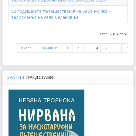
82-годишната пътешественичка Баба Мичка –
талисманът на село Селановци
Страница 4 от 51
Начало
Предишна
1
2
3
4
5
6
7
БРАТ-БГ
ПРЕДСТАВЯ: