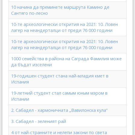
10 начина да преминете маршрута Камино де
Сантяго по-лесно
10-те археологически открития на 2021: 10. Ловен
лагер на неандерталци от преди 76 000 години
10-те археологически открития на 2021: 10. Ловен
лагер на неандерталци от преди 76 000 години
1000 семейства в района на Саграда Фамилия може
да бъдат изселени
19-годишен студент стана най-младия кмет в
Испания
19-летний студент стал самым юным мэром в
Испании
2. Сабадел - хармоничната „Вавилонска кула“
3. Сабадел - зеленият рай
4 от най-странните и нелепи закони по света