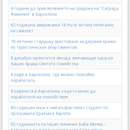
6 години до приключването на градежа на "Саграда
Фамилия" в Барселона
62-годишна американка 18 пъти летяла нелегално
на самолет
76-летнюю старушку арестовали за дерзкие кражи
из туристических апартаментов
8 декабря засветится звезда, венчающая одну из
башен Храма Святого Семейства
8 кафе в Барселоне, где можно спокойно
поработать
8 кафенета в Барселона, където може да
поработите на спокойствие
80-годишен мъж е най-възрастният студент по
програмата Еразъм в Европа
82-годишната пътешественичка Баба Мичка –
талисманът на врачанското село Селановци