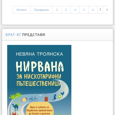
Начало
Предишна
2
3
4
5
6
7
8
БРАТ-БГ
ПРЕДСТАВЯ: