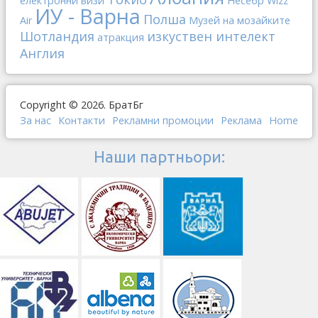
електронни визи
Несебр
Wizz
ИУ - Варна
Полша
Air
Музей на мозайките
Шотландия
изкуствен интелект
атракция
Англия
Copyright © 2026. БратБг
За нас
Контакти
Рекламни промоции
Реклама
Home
Наши партньори: