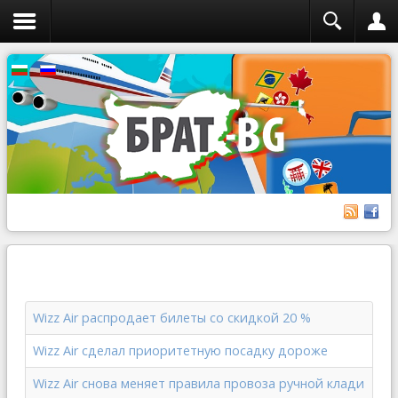
Wizz Air распродает билеты со скидкой 20 %
Wizz Air сделал приоритетную посадку дороже
Wizz Air снова меняет правила провоза ручной клади