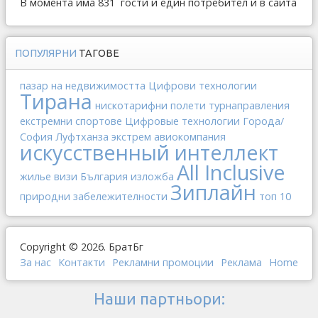
В момента има 831 гости и един потребител и в сайта
ПОПУЛЯРНИ
ТАГОВЕ
пазар на недвижимостта
Цифрови технологии
Тирана
нискотарифни полети
турнаправления
екстремни спортове
Цифровые технологии
Города/
София
Луфтханза
экстрем
авиокомпания
искусственный интеллект
All Inclusive
жилье
визи
България
изложба
Зиплайн
природни забележителности
топ 10
Copyright © 2026. БратБг
За нас
Контакти
Рекламни промоции
Реклама
Home
Наши партньори: