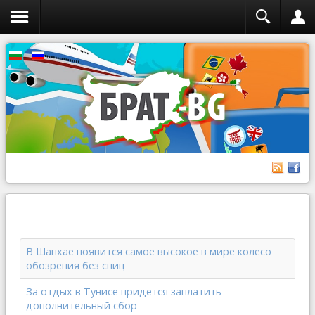
В Шанхае появится самое высокое в мире колесо
обозрения без спиц
За отдых в Тунисе придется заплатить
дополнительный сбор