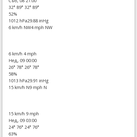
Съб, 08 21:00
32°
89°
32°
89°
52%
1012 hPa
29.88 inHg
6 km/h NW
4 mph NW
6 km/h
4 mph
Нед, 09 00:00
26°
78°
26°
78°
58%
1013 hPa
29.91 inHg
15 km/h N
9 mph N
15 km/h
9 mph
Нед, 09 03:00
24°
76°
24°
76°
63%