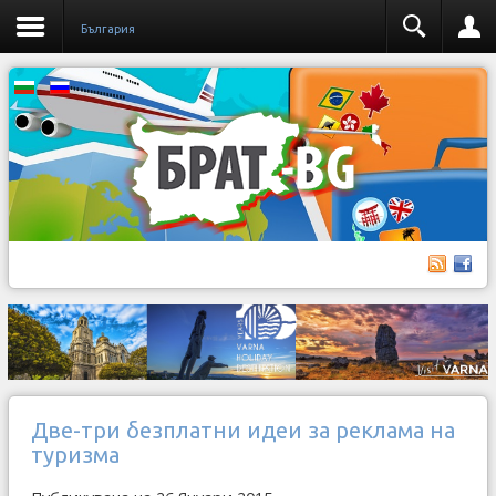
България
Две-три безплатни идеи за реклама на
туризма