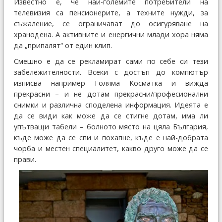
Известно е, че най-големите потребители на
телевизия са пенсионерите, а техните нужди, за
съжаление, се ограничават до осигуряване на
хранодена. А активните и енергични млади хора няма
да „припалят“ от един клип.
Смешно е да се рекламират сами по себе си тези
забележителности. Всеки с достъп до компютър
изписва например Голяма Косматка и вижда
прекрасни – и не дотам прекрасни/професионални
снимки и различна споделена информация. Идеята е
да се види как може да се стигне дотам, има ли
упътващи табели – болното място на цяла България,
къде може да се спи и похапне, къде е най-добрата
чорба и местен специалитет, какво друго може да се
прави.