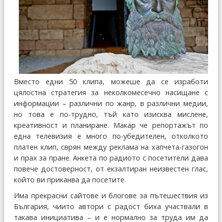
Вместо едни 50 клипа, можеше да се изработи
цялостна стратегия за неколкомесечно насищане с
информации – различни по жанр, в различни медии,
но това е по-трудно, тъй като изисква мислене,
креативност и планиране. Макар че репортажът по
една телевизия е много по-убедителен, отколкото
платен клип, сврян между реклама на хапчета-газогон
и прах за пране. Анкета по радиото с посетители дава
повече достоверност, от екзалтиран неизвестен глас,
който ви приканва да посетите.
Има прекрасни сайтове и блогове за пътешествия из
България, чиито автори с радост биха участвали в
такава инициатива – и е нормално за труда им да