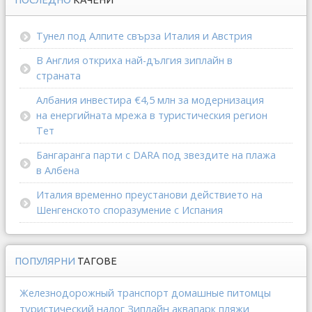
ПОСЛЕДНО
КАЧЕНИ
Тунел под Алпите свърза Италия и Австрия
В Англия откриха най-дългия зиплайн в
страната
Албания инвестира €4,5 млн за модернизация
на енергийната мрежа в туристическия регион
Тет
Бангаранга парти с DARA под звездите на плажа
в Албена
Италия временно преустанови действието на
Шенгенското споразумение с Испания
ПОПУЛЯРНИ
ТАГОВЕ
Железнодорожный транспорт
домашные питомцы
туристический налог
Зиплайн
аквапарк
пляжи