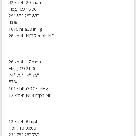
32 km/h
20 mph
Нед, 09 18:00
29°
85°
29°
85°
43%
1016 hPa
30 inHg
28 km/h NE
17 mph NE
28 km/h
17 mph
Нед, 09 21:00
24°
75°
24°
75°
57%
1017 hPa
30.03 inHg
12 km/h NE
8 mph NE
12 km/h
8 mph
Пон, 10 00:00
23°
73°
23°
73°