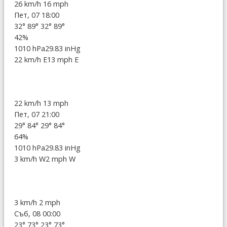
26 km/h
16 mph
Пет, 07 18:00
32°
89°
32°
89°
42%
1010 hPa
29.83 inHg
22 km/h E
13 mph E
22 km/h
13 mph
Пет, 07 21:00
29°
84°
29°
84°
64%
1010 hPa
29.83 inHg
3 km/h W
2 mph W
3 km/h
2 mph
Съб, 08 00:00
23°
73°
23°
73°