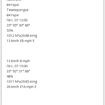
вятъра:
Температура
вятъра
Пет, 07 12:00
35°
95°
30°
86°
53%
1012 hPa
29.88 inHg
13 km/h E
8 mph E
13 km/h
8 mph
Пет, 07 15:00
33°
92°
31°
88°
48%
1011 hPa
29.85 inHg
26 km/h E
16 mph E