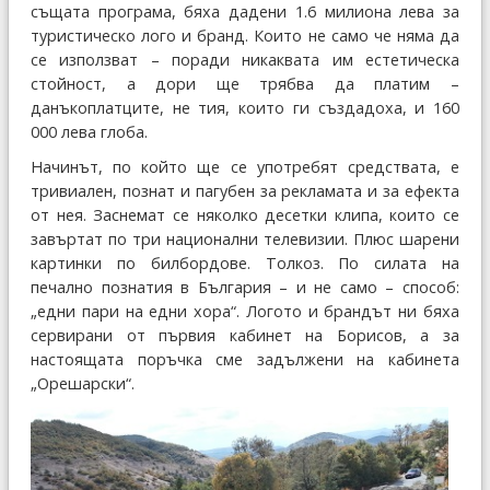
същата програма, бяха дадени 1.6 милиона лева за
туристическо лого и бранд. Които не само че няма да
се използват – поради никаквата им естетическа
стойност, а дори ще трябва да платим –
данъкоплатците, не тия, които ги създадоха, и 160
000 лева глоба.
Начинът, по който ще се употребят средствата, е
тривиален, познат и пагубен за рекламата и за ефекта
от нея. Заснемат се няколко десетки клипа, които се
завъртат по три национални телевизии. Плюс шарени
картинки по билбордове. Толкоз. По силата на
печално познатия в България – и не само – способ:
„едни пари на едни хора“. Логото и брандът ни бяха
сервирани от първия кабинет на Борисов, а за
настоящата поръчка сме задължени на кабинета
„Орешарски“.