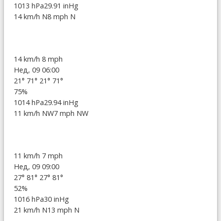
1013 hPa
29.91 inHg
14 km/h N
8 mph N
14 km/h
8 mph
Нед, 09 06:00
21°
71°
21°
71°
75%
1014 hPa
29.94 inHg
11 km/h NW
7 mph NW
11 km/h
7 mph
Нед, 09 09:00
27°
81°
27°
81°
52%
1016 hPa
30 inHg
21 km/h N
13 mph N