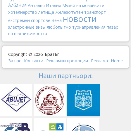
Албания
Анталья
Италия
Музей на мозайките
хотелиерство
летища
Железопътен транспорт
новости
Вена
екстремни спортове
любопытно
электронные визы
турнаправления
пазар
на недвижимостта
Copyright © 2026. БратБг
За нас
Контакти
Рекламни промоции
Реклама
Home
Наши партньори: