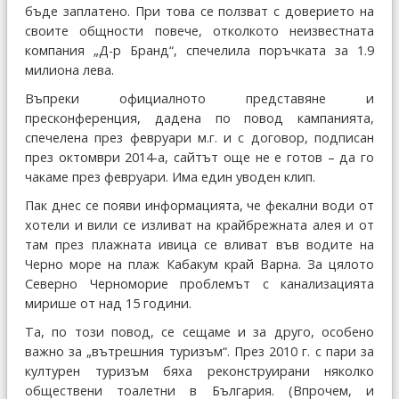
бъде заплатено. При това се ползват с доверието на
своите общности повече, отколкото неизвестната
компания „Д-р Бранд“, спечелила поръчката за 1.9
милиона лева.
Въпреки официалното представяне и
пресконференция, дадена по повод кампанията,
спечелена през февруари м.г. и с договор, подписан
през октомври 2014-а, сайтът още не е готов – да го
чакаме през февруари. Има един уводен клип.
Пак днес се появи информацията, че фекални води от
хотели и вили се изливат на крайбрежната алея и от
там през плажната ивица се вливат във водите на
Черно море на плаж Кабакум край Варна. За цялото
Северно Черноморие проблемът с канализацията
мирише от над 15 години.
Та, по този повод, се сещаме и за друго, особено
важно за „вътрешния туризъм“. През 2010 г. с пари за
културен туризъм бяха реконструирани няколко
обществени тоалетни в България. (Впрочем, и