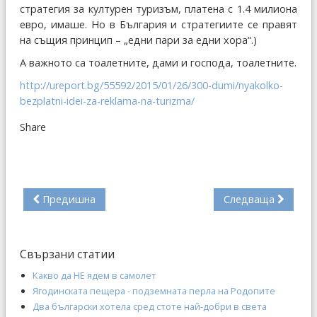
стратегия за културен туризъм, платена с 1.4 милиона
евро, имаше. Но в България и стратегиите се правят
на същия принцип – „едни пари за едни хора“.)
А важното са тоалетните, дами и господа, тоалетните.
http://ureport.bg/55592/2015/01/26/300-dumi/nyakolko-
bezplatni-idei-za-reklama-na-turizma/
Share
Предишна
Следваща
Свързани статии
Какво да НЕ ядем в самолет
Ягодинската пещера - подземната перла на Родопите
Два български хотела сред стоте най-добри в света