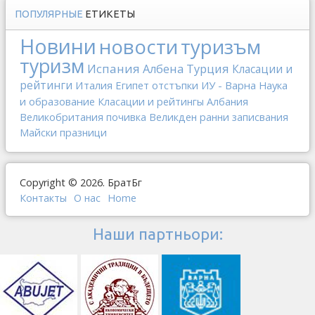
ПОПУЛЯРНЫЕ
ЕТИКЕТЫ
Новини
новости
туризъм
туризм
Испания
Албена
Турция
Класации и
рейтинги
Италия
Египет
отстъпки
ИУ - Варна
Наука
и образование
Класации и рейтингы
Албания
Великобритания
почивка
Великден
ранни записвания
Майски празници
Copyright © 2026. БратБг
Контакты
О наc
Home
Наши партньори: