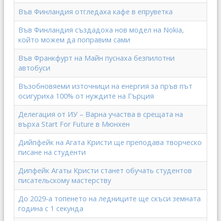
Във Финландия отгледаха кафе в епруветка
Във Финландия създадоха нов модел на Nokia,
който можем да поправим сами
Във Франкфурт на Майн пуснаха безпилотни
автобуси
Възобновяеми източници на енергия за пръв път
осигуриха 100% от нуждите на Гърция
Делегация от ИУ – Варна участва в срещата на
върха Start For Future в Мюнхен
Дийпфейк на Агата Кристи ще преподава творческо
писане на студенти
Дипфейк Агаты Кристи станет обучать студентов
писательскому мастерству
До 2029-а топенето на ледниците ще скъси земната
година с 1 секунда