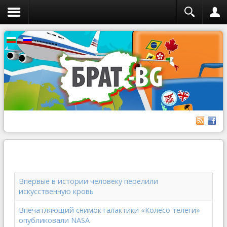
Впервые в истории человеку перелили
искусственную кровь
Впечатляющий снимок галактики «Колесо телеги»
опубликовали NASA