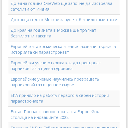
До една година OneWeb ще започне да изстрелва
сателити от Индия
До конца года в Москве запустят беспилотные такси
До края на годината в Москва ще тръгнат
безпилотни таксита
Европейската космическа агенция назначи първия в
историята си параастронавт
Европейски учени откриха как да превърнат
парников газ в ценна суровина
Европейские ученые научились превращать
парниковый газ в ценное сырье
ЕКА приняло на работу первого в своей истории
параастронавта
Екс ан Прованс завоюва титлата Европейска
столица на иновациите 2022
Ерата на AI: Бил Гейтс и други технологични лидери