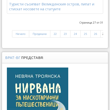
Туристи съсипват Великденския остров, пипат и
стискат носовете на статуите
Страница 27 от 31
Начало
Предишна
22
23
24
25
26
27
БРАТ-БГ
ПРЕДСТАВЯ: