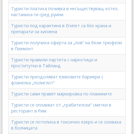
Туристи платиха почивка в несъществуващ хотел,
настаниха ги сред руини
Туристи под карантина в Египет са без храна и
препарати за хигиена
Туристи получиха оферта за „лов” на бели трюфели
в Пиемонт
Туристи правили партита с наркотици и
проститутки в Тайланд
Туристи преодоляват езиковите бариери с
фланелка „полиглот“
Туристи сами правят маркировка по планините
Туристи се оплакват от „грабителски“ сметки в
ресторант в Рим
Туристи се потопиха в токсично езеро и се озоваха
в болницата