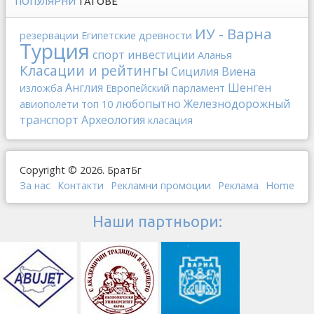
ПОПУЛЯРНИ
ТАГОВЕ
ИУ - Варна
резервации
Египетские древности
Турция
спорт
инвестиции
Аланья
Класации и рейтингы
Сицилия
Виена
Англия
Шенген
изложба
Европейский парламент
любопытно
Железнодорожный
авиополети
топ 10
транспорт
Археология
класация
Copyright © 2026. БратБг
За нас
Контакти
Рекламни промоции
Реклама
Home
Наши партньори: