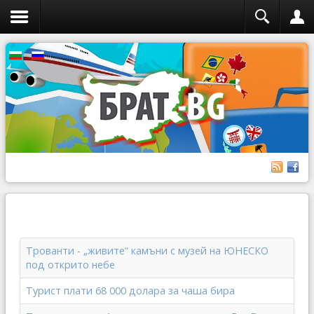
Трованти - „живите“ камъни с музей на ЮНЕСКО
под открито небе
Турист плати 68 000 долара за чаша бира